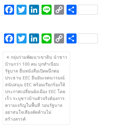
F
T
Li
Li
C
S
ac
w
n
n
o
h
e
itt
k
e
p
ar
F
T
Li
Li
C
S
b
er
e
y
e
ac
w
n
n
o
h
o
dI
Li
แนะแนว
e
itt
k
e
p
ar
o
n
n
กลุ่มร่วมพัฒนาเขาดิน นำชาว
เรื่อง
บ้านกว่า 100 คน บุกทำเนียบ
b
er
e
y
e
k
k
รัฐบาล ยื่นหนังสือเปิดผนึกต่อ
o
dI
Li
ประธาน EEC ยืนยันเจตนารมณ์
o
n
n
สนับสนุน EEC พร้อมเรียกร้องให้
ประกาศเปลี่ยนผังเมือง EEC โดย
k
k
เร็ว ระบุชาวบ้านตัวจริงต้องการ
ความเจริญในพื้นที่ วอนรัฐบาล
อย่าสนใจเสียงคัดค้านไม่
สร้างสรรค์