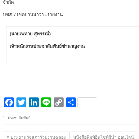
จำกัด
ปชส. / เขตยานนาวา…รายงาน
(นายเพทาย สุพรรณ์)
เจ้าพนักงานประชาสัมพันธ์ชำนาญงาน
F
T
Li
Li
C
S
ac
w
n
n
o
h
ประชาสัมพันธ์
e
itt
k
e
p
ar
b
er
e
y
e
แนะแนว
ประธานรัฐสภาร่วมงานฉลอง
หนังสือพิมพ์อินไซท์ผู้นำ ออนไลน์