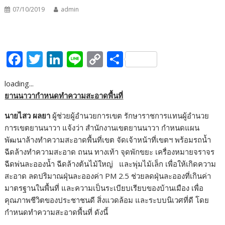
07/10/2019
admin
F
T
Li
Li
C
S
ac
w
n
n
o
h
loading...
e
itt
k
e
p
ar
ยานนาวากำหนดทำความสะอาดพื้นที่
b
er
e
y
e
นายไสว ผลยา
ผู้ช่วยผู้อำนวยการเขต รักษาราชการแทนผู้อำนวย
o
dI
Li
การเขตยานนาวา แจ้งว่า สำนักงานเขตยานนาวา กำหนดแผน
o
n
n
พัฒนาล้างทำความสะอาดพื้นที่เขต จัดเจ้าหน้าที่เขตฯ พร้อมรถน้ำ
k
k
ฉีดล้างทำความสะอาด ถนน ทางเท้า จุดพักขยะ เครื่องหมายจราจร
ฉีดพ่นละอองน้ำ ฉีดล้างต้นไม้ใหญ่ และพุ่มไม้เล็ก เพื่อให้เกิดความ
สะอาด ลดปริมาณฝุ่นละอองค่า PM 2.5 ช่วยลดฝุ่นละอองที่เกินค่า
มาตรฐานในพื้นที่ และความเป็นระเบียบเรียบของบ้านเมือง เพื่อ
คุณภาพชีวิตของประชาชนดี สิ่งแวดล้อม และระบบนิเวศที่ดี โดย
กำหนดทำความสะอาดพื้นที่ ดังนี้