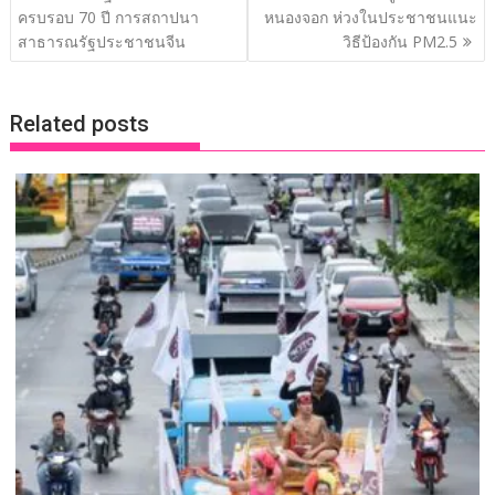
o
dI
Li
เรื่อง
ครบรอบ 70 ปี การสถาปนา
หนองจอก ห่วงในประชาชนแนะ
o
n
n
สาธารณรัฐประชาชนจีน
วิธีป้องกัน PM2.5
k
k
Related posts