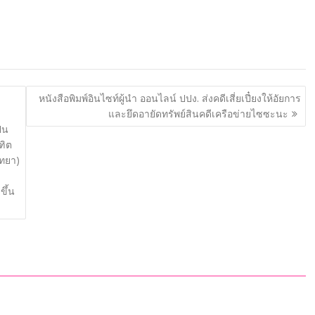
หนังสือพิมพ์อินไซท์ผู้นำ ออนไลน์ ปปง. ส่งคดีเสี่ยเปี๋ยงให้อัยการ
และยึดอายัดทรัพย์สินคดีเครือข่ายไซซะนะ
็น
ฑิต
ทยา)
ขึ้น