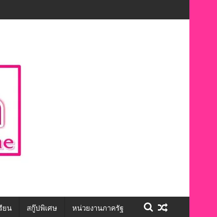
ักษะชีวิต สร้างโอกาสการจ้างงานอย่างเท่าเทียม”
รียน
สกู๊ปพิเศษ
หน่วยงานภาครัฐ