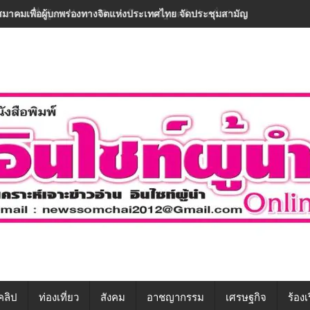
“สมาคมเพื่อผู้บกพร่องทางจิตฯ ผนึกภาครัฐ-เครือข่ายทั่วประเทศ ขับเคลื่อนท
คลิป
ท่องเที่ยว
สังคม
อาชญากรรม
เศรษฐกิจ
ร้องเ