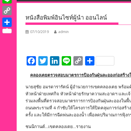
e
i
i
L
b
t
n
หนังสือพิมพ์อินไซท์ผู้นำ ออนไลน์
i
o
C
t
k
n
o
o
e
S
07/10/2019
admin
e
e
k
p
r
h
d
y
a
I
L
F
T
Li
Li
C
S
r
n
i
ac
w
n
n
o
h
e
คลองเตยตรวจสอบมาตรการป้องกันฝุ่นละอองก่อสร้าง
n
e
itt
k
e
p
ar
k
b
er
e
y
e
นายสุชัย อมรดารารัตน์ ผู้อำนวยการเขตคลองเตย พร้อมด
หัวหน้าฝ่ายเทศกิจ หัวหน้าฝ่ายรักษาความสะอาดฯ และเจ้าหน้
o
dI
Li
ร่วมลงพื้นที่ตรวจสอบมาตรการการป้องกันฝุ่นละอองในพื
o
n
n
ถนนพระรามที่ 4 กำชับให้โครงการให้ปิดคลุมการก่อสร้าง
k
k
ครั้ง และให้มีการฉีดพ่นละอองน้ำ เพื่อลดปริมาณการฟุ
ชนนิกานต์…เขตคลองเตย…รายงาน