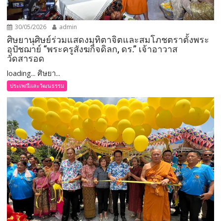
30/05/2026
admin
ศิษยานุศิษย์ร่วมแสดงมุทิตาจิตและสมโภชตราตั้งพระ
อุปัชฌาย์ “พระครูสังฆกิจดิลก, ดร.” เจ้าอาวาส
วัดสารอด
loading... ศิษยา...
ประเพณีและวัฒนธรรม