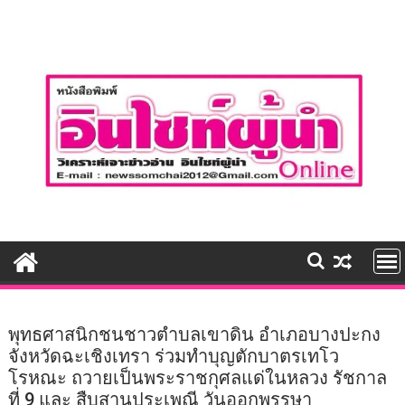
Skip
to
content
พุทธศาสนิกชนชาวตำบลเขาดิน อำเภอบางปะกง
จังหวัดฉะเชิงเทรา ร่วมทำบุญตักบาตรเทโว
โรหณะ ถวายเป็นพระราชกุศลแด่ในหลวง รัชกาล
ที่ 9 และ สืบสานประเพณี วันออกพรรษา