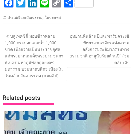
F
T
Li
Li
C
S
ac
w
n
n
o
h
,
ประเพณีและวัฒนธรรม
ในประเทศ
e
itt
k
e
p
ar
b
er
e
y
e
แนะแนว
บลูเทคซิตี้ มอบข้าวหลาม
อุทยานหินล้านปีและฟาร์มจระเข้
o
dI
Li
เรื่อง
1,000 กระบอกและน้ำ 1,000
พัทยาอาณาจักรแห่งความ
o
n
n
ขวด เพื่อถวายเป็นพระราชกุศล
อลังการประติมากรรมทาง
แด่พระบาทสมเด็จพระบรมชนกา
ธรรมชาติ อายุนับร้อยล้านปี” (ชม
k
k
ธิเบศร มหาภูมิพลอดุลยเดช
คลิป)
มหาราช บรมนาถบพิตร เนื่องใน
วันคล้ายวันสวรรคต (ชมคลิป)
Related posts