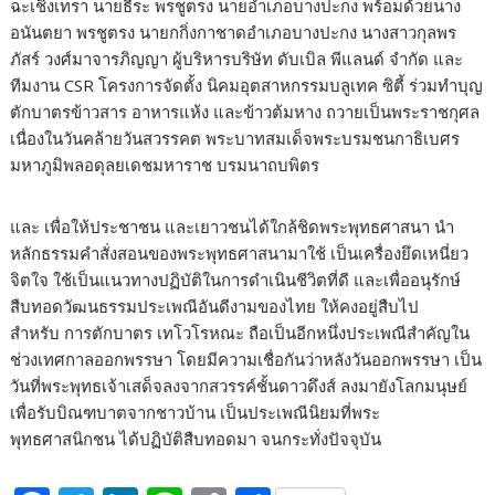
ฉะเชิงเทรา นายธีระ พรชูตรง นายอำเภอบางปะกง พร้อมด้วยนาง
อนันตยา พรชูตรง นายกกิ่งกาชาดอำเภอบางปะกง นางสาวกุลพร
ภัสร์ วงศ์มาจารภิญญา ผู้บริหารบริษัท ดับเบิล พีแลนด์ จำกัด และ
ทีมงาน CSR โครงการจัดตั้ง นิคมอุตสาหกรรมบลูเทค ซิตี้ ร่วมทำบุญ
ตักบาตรข้าวสาร อาหารแห้ง และข้าวต้มหาง ถวายเป็นพระราชกุศล
เนื่องในวันคล้ายวันสวรรคต พระบาทสมเด็จพระบรมชนกาธิเบศร
มหาภูมิพลอดุลยเดชมหาราช บรมนาถบพิตร
และ เพื่อให้ประชาชน และเยาวชนได้ใกล้ชิดพระพุทธศาสนา นำ
หลักธรรมคำสั่งสอนของพระพุทธศาสนามาใช้ เป็นเครื่องยึดเหนี่ยว
จิตใจ ใช้เป็นแนวทางปฏิบัติในการดำเนินชีวิตที่ดี และเพื่ออนุรักษ์
สืบทอดวัฒนธรรมประเพณีอันดีงามของไทย ให้คงอยู่สืบไป
สำหรับ การตักบาตร เทโวโรหณะ ถือเป็นอีกหนึ่งประเพณีสำคัญใน
ช่วงเทศกาลออกพรรษา โดยมีความเชื่อกันว่าหลังวันออกพรรษา เป็น
วันที่พระพุทธเจ้าเสด็จลงจากสวรรค์ชั้นดาวดึงส์ ลงมายังโลกมนุษย์
เพื่อรับบิณฑบาตจากชาวบ้าน เป็นประเพณีนิยมที่พระ
พุทธศาสนิกชน ได้ปฏิบัติสืบทอดมา จนกระทั่งปัจจุบัน