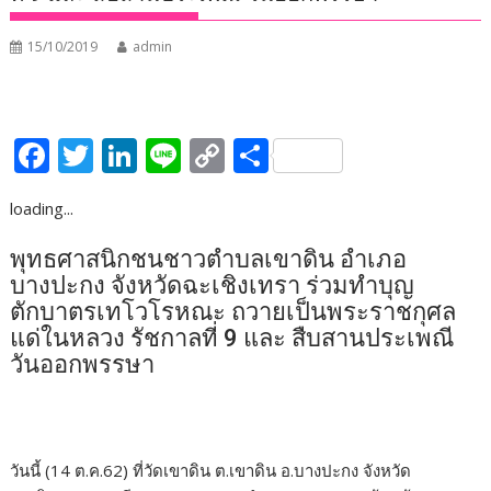
15/10/2019
admin
F
T
Li
Li
C
S
ac
w
n
n
o
h
loading...
e
itt
k
e
p
ar
b
er
e
y
e
พุทธศาสนิกชนชาวตำบลเขาดิน อำเภอ
บางปะกง จังหวัดฉะเชิงเทรา ร่วมทำบุญ
o
dI
Li
ตักบาตรเทโวโรหณะ ถวายเป็นพระราชกุศล
o
n
n
แด่ในหลวง รัชกาลที่ 9 และ สืบสานประเพณี
k
k
วันออกพรรษา
วันนี้ (14 ต.ค.62) ที่วัดเขาดิน ต.เขาดิน อ.บางปะกง จังหวัด