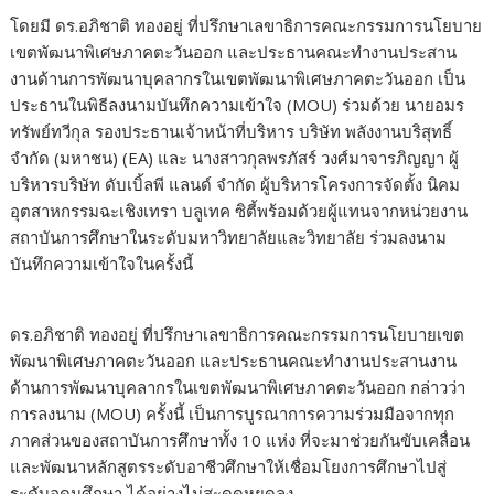
โดยมี ดร.อภิชาติ ทองอยู่ ที่ปรึกษาเลขาธิการคณะกรรมการนโยบาย
เขตพัฒนาพิเศษภาคตะวันออก และประธานคณะทำงานประสาน
งานด้านการพัฒนาบุคลากรในเขตพัฒนาพิเศษภาคตะวันออก เป็น
ประธานในพิธีลงนามบันทึกความเข้าใจ (MOU) ร่วมด้วย นายอมร
ทรัพย์ทวีกุล รองประธานเจ้าหน้าที่บริหาร บริษัท พลังงานบริสุทธิ์
จำกัด (มหาชน) (EA) และ นางสาวกุลพรภัสร์ วงศ์มาจารภิญญา ผู้
บริหารบริษัท ดับเบิ้ลพี แลนด์ จำกัด ผู้บริหารโครงการจัดตั้ง​ นิคม
อุตสาหกรรม​ฉะเชิงเทรา​ บลู​เทค​ ซิตี้​พร้อมด้วยผู้แทนจากหน่วยงาน
สถาบันการศึกษาในระดับมหาวิทยาลัยและวิทยาลัย ร่วมลงนาม
บันทึกความเข้าใจในครั้งนี้
ดร.อภิชาติ ทองอยู่ ที่ปรึกษาเลขาธิการคณะกรรมการนโยบายเขต
พัฒนาพิเศษภาคตะวันออก และประธานคณะทำงานประสานงาน
ด้านการพัฒนาบุคลากรในเขตพัฒนาพิเศษภาคตะวันออก กล่าวว่า
การลงนาม (MOU) ครั้งนี้ เป็นการบูรณาการความร่วมมือจากทุก
ภาคส่วนของสถาบันการศึกษาทั้ง 10 แห่ง ที่จะมาช่วยกันขับเคลื่อน
และพัฒนาหลักสูตรระดับอาชีวศึกษาให้เชื่อมโยงการศึกษาไปสู่
ระดับอุดมศึกษา ได้อย่างไม่สะดุดหยุดลง