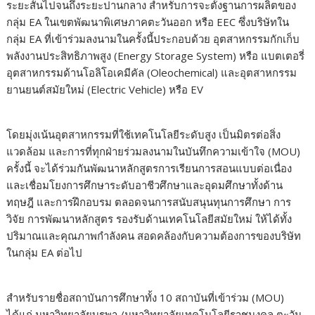
ระยะสั้นไปจนถึงระยะปานกลาง สำหรับการจะตั้งฐานการผลิตของ
กลุ่ม EA ในเขตพัฒนาพิเศษภาคตะวันออก หรือ EEC ซึ่งบริษัทใน
กลุ่ม EA ที่เข้าร่วมลงนามในครั้งนี้ประกอบด้วย อุตสาหกรรมกักเก็บ
พลังงานประสิทธิภาพสูง (Energy Storage System) หรือ แบตเตอรี่
อุตสาหกรรมด้านโอลิโอเคมีคัล (Oleochemical) และอุตสาหกรรม
ยานยนต์สมัยใหม่ (Electric Vehicle) หรือ EV
โดยมุ่งเน้นอุตสาหกรรมที่ใช้เทคโนโลยีระดับสูง เป็นมิตรต่อสิ่ง
แวดล้อม และการที่ทุกฝ่ายร่วมลงนามในบันทึกความเข้าใจ (MOU)
ครั้งนี้ จะได้ร่วมกันพัฒนาหลักสูตรการเรียนการสอนแบบต่อเนื่อง
และเชื่อมโยงการศึกษาระดับอาชีวศึกษาและอุดมศึกษาทั้งด้าน
ทฤษฎี และการฝึกอบรม ตลอดจนการสนับสนุนทุนการศึกษา การ
วิจัย การพัฒนาหลักสูตร รองรับด้านเทคโนโลยีสมัยใหม่ ให้ได้ทั้ง
ปริมาณและคุณภาพกำลังคน สอดคล้องกับความต้องการของบริษัท
ในกลุ่ม EA ต่อไป
สำหรับรายชื่อสถาบันการศึกษาทั้ง 10 สถาบันที่เข้าร่วม (MOU)
ได้แก่ มหาวิทยาลัยบูรพา /มหาวิทยาลัยเทคโนโลยีราชมงคล ตะวัน