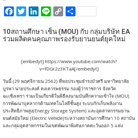
F
T
Li
Li
C
S
ac
w
n
n
o
h
e
itt
k
e
p
ar
10สถานศึกษา เซ็น (MOU) กับ กลุ่มบริษัท EA
b
er
e
y
e
ร่วมผลิตคนคุณภาพรองรับยานยนต์ยุคใหม่
o
dI
Li
o
n
n
[embedyt] https://www.youtube.com/watch?
k
k
v=fDGr2z3KTaA[/embedyt]
วันนี้ (29 พฤศจิกายน 2562) ที่หอประชุมธำรงบัวศรี มหาวิทยาลัย
บูรพา นายประสงค์ คงเคารพธรรม รองผู้ว่าราชการ จังหวัด
ฉะเชิงเทรา ร่วมเป็นเกียรติในพิธีลงนามบันทึกความเข้าใจ (MOU)
การพัฒนาบุคลากรด้านเทคโนโลยีชั้นสูง ระบบกักเก็บพลังงาน
ประสิทธิภาพสูง(Energy Storage System) และอุตสาหกรรมยาน
ยนต์สมัยใหม่ (Electric Vehicle)ระหว่างสถาบันการศึกษา 10 สถาบัน
และกลุ่มอุตสาหกรรมในเขตพัฒนาพิเศษภาคตะวันออก 5 แห่ง