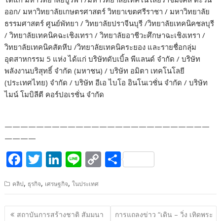
ออก/ มหาวิทยาลัยเกษตรศาสตร์ วิทยาเขตศรีราชา / มหาวิทยาลัย
ธรรมศาสตร์ ศูนย์พัทยา / วิทยาลัยปราจีนบุรี /วิทยาลัยเทคนิคชลบุรี
/ วิทยาลัยเทคนิคฉะเชิงเทรา / วิทยาลัยอาชีวะศึกษาฉะเชิงเทรา /
วิทยาลัยเทคนิคสัตหีบ /วิทยาลัยเทคนิคระยอง และรายชื่อกลุ่ม
อุตสาหกรรม 5 แห่ง ได้แก่ บริษัทดับเบิ้ล พีแลนด์ จำกัด / บริษัท
พลังงานบริสุทธิ์ จำกัด (มหาชน) / บริษัท อมิตา เทคโนโลยี
(ประเทศไทย) จำกัด / บริษัท อีเอ ไบโอ อินโนเวชั่น จำกัด / บริษัท
ไมน์ โมบิลีตี คอร์ปอเรชั่น จำกัด
——————————————————————————
————
F
T
Li
Li
C
S
ac
w
n
n
o
h
,
,
,
คลิป
ธุรกิจ
เศรษฐกิจ
ในประเทศ
e
itt
k
e
p
ar
b
er
e
y
e
แนะแนว
สถาบันการสร้างชาติ สัมมนา
การแถลงข่าว “เดิน – วิ่ง เทิดพระ