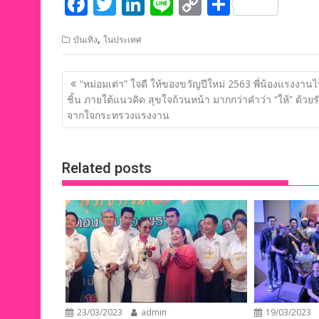
F
T
Li
Li
C
S
ac
w
n
n
o
h
,
บันเทิง
ในประเทศ
e
itt
k
e
p
ar
b
er
e
y
e
แนะแนว
“หม่อมเต่า” ใจดี ให้ของขวัญปีใหม่ 2563 พี่น้องแรงงาน
o
dI
Li
เรื่อง
ชิ้น ภายใต้แนวคิด สุขใจถ้วนหน้า มากกว่าคำว่า “ให้” ด้วยร
o
n
n
จากใจกระทรวงแรงงาน
k
k
Related posts
23/03/2023
admin
19/03/2023