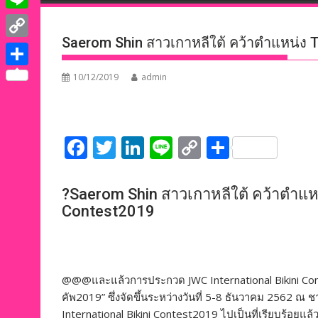
e
i
i
L
b
t
n
Saerom Shin สาวเกาหลีใต้ คว้าตำแหน่ง T
i
o
C
t
k
n
o
o
e
S
10/12/2019
admin
e
e
k
p
r
h
d
y
a
I
L
F
T
Li
Li
C
S
r
n
i
ac
w
n
n
o
h
e
n
e
itt
k
e
p
ar
?Saerom Shin สาวเกาหลีใต้ คว้าตำแหน
k
b
er
e
y
e
Contest2019
o
dI
Li
o
n
n
k
k
@@@และแล้วการประกวด JWC International Bikini Contes
คัพ2019” ซึ่งจัดขึ้นระหว่างวันที่ 5-8 ธันวาคม 2562 ณ 
International Bikini Contest2019 ไปเป็นที่เรียบร้อย