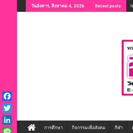
Skip
“
วันอังคาร, สิงหาคม 4, 2026
Recent posts
to
content
F
a
T
c
w
การศึกษา
กิจกรรมเพื่อสังคม
กีฬา
L