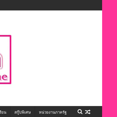
ักษะชีวิต สร้างโอกาสการจ้างงานอย่างเท่าเทียม”
รียน
สกู๊ปพิเศษ
หน่วยงานภาครัฐ