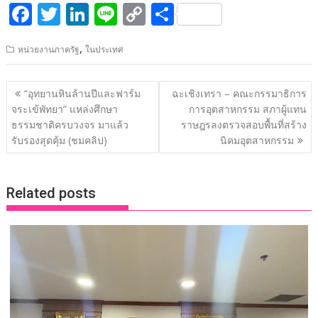
F
T
Li
Li
C
S
ac
w
n
n
o
h
,
หน่วยงานภาครัฐ
ในประเทศ
e
itt
k
e
p
ar
b
er
e
y
e
แนะแนว
“อุทยานหินล้านปีและฟาร์ม
ฉะเชิงเทรา – คณะกรรมาธิการ
o
dI
Li
เรื่อง
จระเข้พัทยา” แหล่งศึกษา
การอุตสาหกรรม สภาผู้แทน
o
n
n
ธรรมชาติครบวงจร มาแล้ว
ราษฎรลงตรวจสอบพื้นที่สร้าง
รับรองสุดคุ้ม (ชมคลิป)
นิคมอุตสาหกรรม
k
k
Related posts