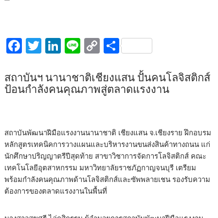
F
T
Li
Li
C
S
ac
w
n
n
o
h
e
itt
k
e
p
ar
สถาบันฯ นานาชาติเชียงแสน ปั้นคนโลจิสติกส์
b
er
e
y
e
ป้อนกำลังคนคุณภาพสู่ตลาดแรงงาน
o
dI
Li
o
n
n
สถาบันพัฒนาฝีมือแรงงานนานาชาติ เชียงแสน จ.เชียงราย ฝึกอบรม
k
k
หลักสูตรเทคนิคการวางแผนและบริหารงานขนส่งสินค้าทางถนน แก่
นักศึกษาปริญญาตรีปีสุดท้าย สาขาวิชาการจัดการโลจิสติกส์ คณะ
เทคโนโลยีอุตสาหกรรม มหาวิทยาลัยราชภัฏกาญจนบุรี เตรียม
พร้อมกำลังคนคุณภาพด้านโลจิสติกส์และซัพพลายเชน รองรับความ
ต้องการของตลาดแรงงานในพื้นที่