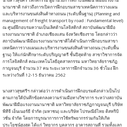
นางสาวสุขศรี ไล่กสิกรรม ผู้อำนวยการสถาบันพัฒนาฝีมือแรงงาน
นานาชาติ กล่าวถึงการเปิดการฝึกอบรมสาขาเทคนิคการวางแผน
และบริหารงานขนส่งสินค้าทางถนน (ระดับพื้นฐาน) (Planning and
management of freight transport by road : Fundamental level)
ณ ศูนย์ฝึกอบรมความเป็นเลิศด้านโลจิสติกส์ สถาบันพัฒนาฝีมือ
แรงงานนานาชาติ อำเภอเชียงแสน จังหวัดเชียงราย โดยกล่าวว่า
สถาบันพัฒนาฝีมือแรงงานนานาชาติได้ดำเนินการฝึกอบรมสาขา
เทคนิคการวางแผนและบริหารงานขนส่งสินค้าทางถนน (ระดับพื้น
ฐาน) ให้แก่นักศึกษาระดับปริญญาตรี ชั้นปีสุดท้าย สาขาวิชาการจัด
การโลจิสติกส์ คณะเทคโนโลยีอุตสาหกรรม มหาวิทยาลัยราชภัฏ
กาญจนบุรี จำนวน 37 คน ระยะเวลาการฝึกจำนวน 36 ชั่วโมง ฝึก
ระหว่างวันที่ 12-15 ธันวาคม 2562
นางสาวสุขศรีฯ กล่าวต่อว่า การดำเนินการฝึกอบรมดังกล่าวเป็นไป
ตามภายใต้บันทึกข้อตกลงความร่วมมือทางวิชาการ ระหว่างสถาบัน
พัฒนาฝีมือแรงงานนานาชาติ มหาวิทยาลัยราชภัฏกาญจนบุรี บริษัท
พีทีจี เอ็นเนอร์ยี จำกัด (มหาชน) และบริษัท ไปรษณีย์ไทย ดิสทริบิ
วชั่น จำกัด โดยการบูรณาการการใช้ทรัพยากรร่วมกันให้เกิด
ประโยชน์สูงสุด ได้แก่ วิทยากร บุคลากร อาคารสถานที่ รวมทั้งแลก