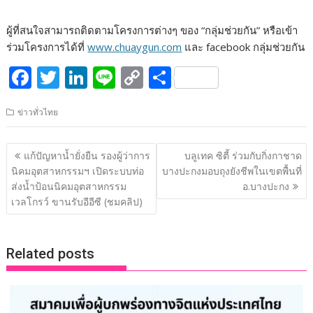
ผู้ที่สนใจสามารถติดตามโครงการต่างๆ ของ “กลุ่มช่วยกัน” หรือเข้า
ร่วมโครงการได้ที่
www.chuaygun.com
และ facebook กลุ่มช่วยกัน
F
T
Li
Li
C
S
ac
w
n
n
o
h
ข่าวทั่วไทย
e
itt
k
e
p
ar
b
er
e
y
e
แนะแนว
แก้ปัญหาน้ำยั่งยืน รองผู้ว่าการ
บลูเทค ซิตี้ ร่วมกับกิ่งกาชาด
o
dI
Li
เรื่อง
นิคมอุตสาหกรรมฯ เปิดระบบท่อ
บางปะกงมอบถุงยังชีพในเขตพื้นที่
o
n
n
ส่งน้ำป้อนนิคมอุตสาหกรรม
อ.บางปะกง
เวลโกรว์ ขานรับอีอีซี (ชมคลิป)
k
k
Related posts