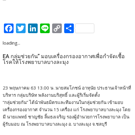
F
T
Li
Li
C
S
ac
w
n
n
o
h
loading...
e
itt
k
e
p
ar
b
er
e
y
e
EA กลุ่มช่วยกัน” มอบเครื่องกรองอากาศเพื่อกำจัดเชื้อ
โรคให้โรงพยาบาลบางละมุง
o
dI
Li
o
n
n
k
k
23 พฤษภาคม 63 13.00 น .นายสมโภชน์ อาหุนัย ประธานเจ้าหน้าที่
บริหาร กลุ่มบริษัท พลังงานบริสุทธิ์ และผู้ริเริ่มจัดตั้ง
“กลุ่มช่วยกัน” ได้นำพันธมิตรและทีมงานในกลุ่มช่วยกัน เข้ามอบ
เครื่องกรองอากาศ จำนวน 15 เครื่อง แก่ โรงพยาบาลบางละมุง โดย
มี นายแพทย์ ชาญชัย ลิ้มธงเจริญ รองผู้อำนวยการโรงพยาบาล เป็น
ผู้รับมอบ ณ โรงพยาบาลบางละมุง อ. บางละมุง จ.ชลบุรี