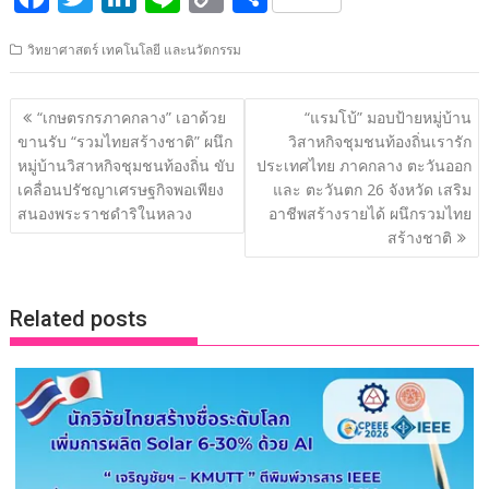
ac
w
n
n
o
h
วิทยาศาสตร์ เทคโนโลยี และนวัตกรรม
e
itt
k
e
p
ar
b
er
e
y
e
แนะแนว
“เกษตรกรภาคกลาง” เอาด้วย
“แรมโบ้” มอบป้ายหมู่บ้าน
o
dI
Li
เรื่อง
ขานรับ “รวมไทยสร้างชาติ” ผนึก
วิสาหกิจชุมชนท้องถิ่นเรารัก
o
n
n
หมู่บ้านวิสาหกิจชุมชนท้องถิ่น ขับ
ประเทศไทย ภาคกลาง ตะวันออก
เคลื่อนปรัชญาเศรษฐกิจพอเพียง
และ ตะวันตก 26 จังหวัด เสริม
k
k
สนองพระราชดำริในหลวง
อาชีพสร้างรายได้ ผนึกรวมไทย
สร้างชาติ
Related posts