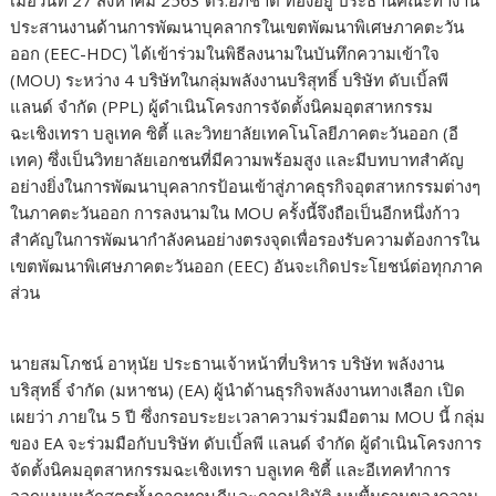
​เมื่อวันที่ 27 สิงหาคม 2563 ดร.อภิชาติ ทองอยู่ ประธานคณะทำงาน
ประสานงานด้านการพัฒนาบุคลากรในเขตพัฒนาพิเศษภาคตะวัน
ออก (EEC-HDC) ได้เข้าร่วมในพิธีลงนามในบันทึกความเข้าใจ
(MOU) ระหว่าง 4 บริษัทในกลุ่มพลังงานบริสุทธิ์ บริษัท ดับเบิ้ลพี
แลนด์ จำกัด (PPL) ผู้ดำเนินโครงการจัดตั้งนิคมอุตสาหกรรม
ฉะเชิงเทรา บลูเทค ซิตี้ และวิทยาลัยเทคโนโลยีภาคตะวันออก (อี
เทค) ซึ่งเป็นวิทยาลัยเอกชนที่มีความพร้อมสูง และมีบทบาทสำคัญ
อย่างยิ่งในการพัฒนาบุคลากรป้อนเข้าสู่ภาคธุรกิจอุตสาหกรรมต่างๆ
ในภาคตะวันออก การลงนามใน MOU ครั้งนี้จึงถือเป็นอีกหนึ่งก้าว
สำคัญในการพัฒนากำลังคนอย่างตรงจุดเพื่อรองรับความต้องการใน
เขตพัฒนาพิเศษภาคตะวันออก (EEC) อันจะเกิดประโยชน์ต่อทุกภาค
ส่วน
​นายสมโภชน์ อาหุนัย ประธานเจ้าหน้าที่บริหาร บริษัท พลังงาน
บริสุทธิ์ จำกัด (มหาชน) (EA) ผู้นำด้านธุรกิจพลังงานทางเลือก เปิด
เผยว่า ภายใน 5 ปี ซึ่งกรอบระยะเวลาความร่วมมือตาม MOU นี้ กลุ่ม
ของ EA จะร่วมมือกับบริษัท ดับเบิ้ลพี แลนด์ จำกัด ผู้ดำเนินโครงการ
จัดตั้งนิคมอุตสาหกรรมฉะเชิงเทรา บลูเทค ซิตี้ และอีเทคทำการ