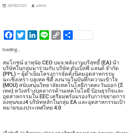
28/08/2020
admin
F
T
Li
Li
C
S
ac
w
n
n
o
h
loading...
e
itt
k
e
p
ar
b
er
e
y
e
สมโภชน์ อาหุนัย CEO บมจ.พลังงานบริสุทธิ์ (EA) นำ
บริษัทในกลุ่มมาร่วมกับ บริษัท ดับเบิ้ลพี แลนด์ จำกัด
o
dI
Li
(PPL) – ผู้ดำเนินโครงการจัดตั้งนิคมอุตสาหกรรม
o
n
n
ฉะเชิงเทรา บลูเทค ซิตี้ ลงนามในบันทึกความเข้าใจ
(MOU) สนับสนุนวิทยาลัยเทคโนโลยีภาคตะวันออก (อี
k
k
เทค) หวังสร้างบุคลากรด้านเทคโนโลยี ป้อนธุรกิจและ
อุตสาหกรรมใน EEC เตรียมพร้อมรองรับการขยายการ
ลงทุนของ4 บริษัทหลักในกลุ่ม EA และอุตสาหกรรมเป้า
หมายของประเทศไทย 4.0