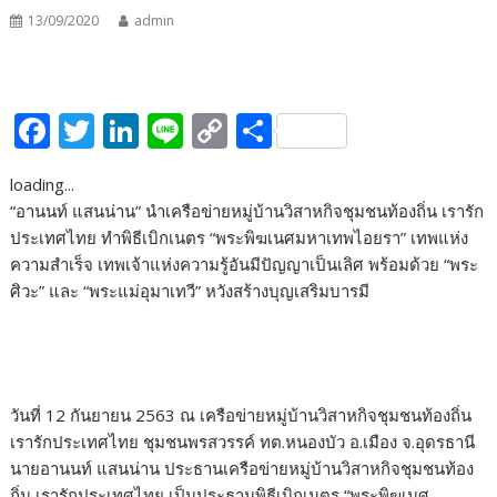
13/09/2020
admin
F
T
Li
Li
C
S
ac
w
n
n
o
h
loading...
e
itt
k
e
p
ar
“อานนท์ แสนน่าน” นำเครือข่ายหมู่บ้านวิสาหกิจชุมชนท้องถิ่น เรารัก
b
er
e
y
e
ประเทศไทย ทำพิธีเบิกเนตร “พระพิฆเนศมหาเทพไอยรา” เทพแห่ง
o
dI
Li
ความสำเร็จ เทพเจ้าแห่งความรู้อันมีปัญญาเป็นเลิศ พร้อมด้วย “พระ
ศิวะ” และ “พระแม่อุมาเทวี” หวังสร้างบุญเสริมบารมี
o
n
n
k
k
วันที่ 12 กันยายน 2563 ณ เครือข่ายหมู่บ้านวิสาหกิจชุมชนท้องถิ่น
เรารักประเทศไทย ชุมชนพรสวรรค์ ทต.หนองบัว อ.เมือง จ.อุดรธานี
นายอานนท์ แสนน่าน ประธานเครือข่ายหมู่บ้านวิสาหกิจชุมชนท้อง
ถิ่น เรารักประเทศไทย เป็นประธานพิธีเบิกเนตร “พระพิฆเนศ