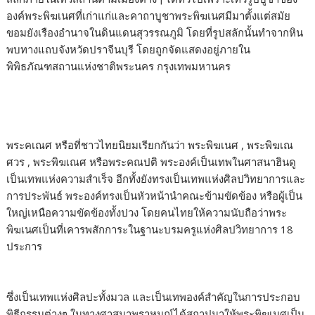
องค์พระพิฆเนศที่เก่าแก่และคาถาบูชาพระพิฆเนศมีมาตั้งแต่สมัย
ขอมยังเรืองอำนาจในดินแดนสุวรรณภูมิ โดยที่รูปสลักนั้นทำจากหิน
พบทางแถบจังหวัดปราจีนบุรี โดยถูกจัดแสดงอยู่ภายใน
พิพิธภัณฑสถานแห่งชาติพระนคร กรุงเทพมหานคร
พระคเณศ หรือที่ชาวไทยนิยมเรียกกันว่า พระพิฆเนศ , พระพิฆเณ
ศวร , พระพิฆเณศ หรือพระคณปติ พระองค์เป็นเทพในศาสนาฮินดู
เป็นเทพแห่งความสำเร็จ อีกทั้งยังทรงเป็นเทพแห่งศิลปวิทยาการและ
การประพันธ์ พระองค์ทรงเป็นหัวหน้านำคณะข้ามขัดข้อง หรือผู้เป็น
ใหญ่เหนือความขัดข้องทั้งปวง โดยคนไทยให้ความนับถือว่าพระ
พิฆเนศเป็นที่เคารพสักการะในฐานะบรมครูแห่งศิลปวิทยาการ 18
ประการ
ซึ่งเป็นเทพแห่งศิลปะทั้งมวล และเป็นเทพองค์สำคัญในการประกอบ
พิธีกรรมต่างๆ ในทางศาสนาพราหมณ์ได้สถาปนาให้พระพิฆเนศเป็น