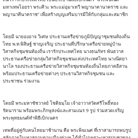
มหาเทพไอยรา พระศิวะ พระแม่อุมาเทวี พญานาคานาคราช และ
พญานาคีนาคราช” เพื่อสร้างบุญเสริมบารมีให้กับกลุ่มและสมาชิก
โดยมี นายองอาจ วิเศษ ประธานเครือข่ายภูมิปัญญาชุมชนท้องถิ่น
ไทย พ.ท.พิสิษฐ์ ชาญเจริญ ประธานที่ปรึกษาเครือข่ายหมู่บ้าน
วิสาหกิจชุมชนท้องถิ่น เรารักประเทศไทย นางธนภัทร พันธวาส
ประธานเครือข่ายกลุ่มวิสาหกิจชุมชนแห่งประเทศไทย นางนิตยา
นาโล รองประธานเครือข่ายวิสาหกิจชุมชนท้องถิ่นไทยภาคอีสาน
พร้อมประธานเครือข่ายต่างๆ ประธานวิสาหกิจชุมชน และ
ประชาชน ร่วมงาน
โดยมี พระมหาชัชวาลย์ โชติธมฺโม เจ้าอาวาสวัดศรีโพธิ์ทอง
รัตนาราม พร้อมพระภิกษุสงฆ์และสามเณร 9 รูป ร่วมสวดเจริญ
พระพุทธมนต์ทำพิธีเบิกเนตร
เทพที่อยู่คู่กับคนไทยมาช้านาน คือ พระพิฆเนศ ที่เราสามารถพบรูป
สลักภายในเทวสถานตามเมืองต่างๆ ได้ทั่วไปเพราะเทวรูปบูชาของ