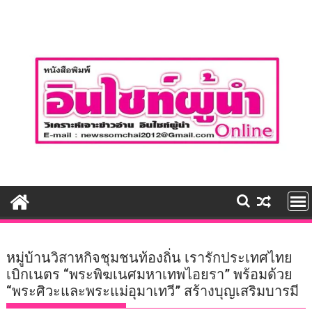
Skip
to
content
หมู่บ้านวิสาหกิจชุมชนท้องถิ่น เรารักประเทศไทย
เบิกเนตร “พระพิฆเนศมหาเทพไอยรา” พร้อมด้วย
“พระศิวะและพระแม่อุมาเทวี” สร้างบุญเสริมบารมี