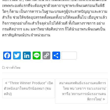
เทพพระองค์แรกที่จะต้องบูชาด้วยคาถาบูชาพระพิฆเนศก่อนเริ่มพิธี
ใดๆ ก็ตาม เป็นการคารวะในฐานะบรมครูผู้ประสาทปัญญาและความ
สำเร็จ ช่วยให้ขจัดอุปสรรคทั้งหมดทั้งปวงให้หมดสิ้นไป เมื่อบูชาแล้ว
กิจการทุกอย่างก็จะสำเร็จลุล่วงไปได้ด้วยดี ทั้งในทางราชการ อย่าง
กรมศิลปากร และ มหาวิทยาลัยศิลปากร ก็ได้นำเอาพระพิฆเนศเป็น
ตราสัญลักษณ์ประจำหน่วยงาน
F
T
Li
Li
C
S
ac
w
n
n
o
h
ข่าวทั่วไทย
e
itt
k
e
p
ar
b
er
e
y
e
แนะแนว
“Three Winner Produce” เปิด
สมาคมสหพันธ์แรงงานคนพิการ
o
dI
Li
เรื่อง
ตัวหนังเอาใจคนรักน้องหมา (ชม
ไทย พบ ‘เลขาฯ รมว.แรงงาน’
o
n
n
คลิป)
หารือ ‘สถานการณ์แรงงานคน
พิการไทย’
k
k