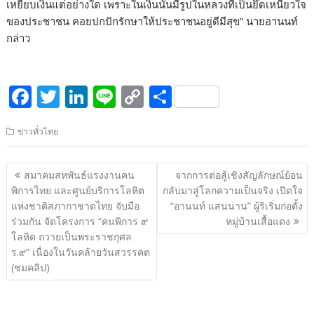
เหยียบเงินแต่อย่างใด เพราะในเงินนั้นมีรูปในหลวงที่เป็นยึดเหนียวใจ
ของประชาชน คอยปกปักรักษาให้ประชาชนอยู่ดีมีสุข” นายอานนท์
กล่าว
F
T
Li
Li
C
S
ac
w
n
n
o
h
ข่าวทั่วไทย
e
itt
k
e
p
ar
b
er
e
y
e
แนะแนว
สมาคมสหพันธ์แรงงานคน
จากการต่อสู้เชิงสัญลักษณ์ย้อน
o
dI
Li
เรื่อง
พิการไทย และศูนย์บริการโลหิต
กลับมาสู่โลกความเป็นจริง เปิดใจ
o
n
n
แห่งชาติสภากาชาดไทย จับมือ
“อานนท์ แสนน่าน” ผู้ริเริ่มก่อตั้ง
ร่วมกัน จัดโครงการ “คนพิการ ๙
หมู่บ้านเสื้อแดง
k
k
โลหิต ถวายเป็นพระราชกุศล
ร.๙” เนื่องในวันคล้ายวันสวรรคต
(ชมคลิป)