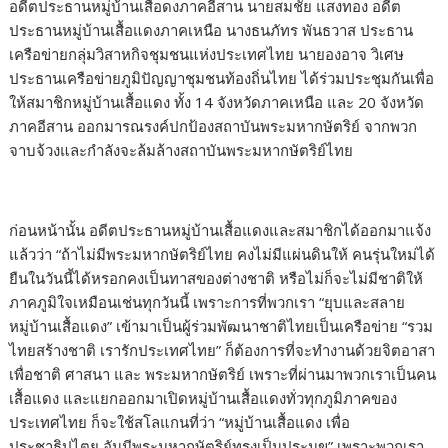
อดีตประธานหมู่บ้านเสื้อดงภาคอีสาน นายสมชัย แสงทอง อดีต
ประธานหมู่บ้านเสื้อแดงภาคเหนือ นางธนภัทร พันธวาส ประธาน
เครือข่ายกลุ่มวิสาหกิจชุมชนแห่งประเทศไทย นายองอาจ วิเศษ
ประธานเครือข่ายภูมิปัญญาชุมชนท้องถิ่นไทย ได้ร่วมประชุมกันเพื่อ
ให้สมาชิกหมู่บ้านเสื้อแดง ทั้ง 14 จังหวัดภาคเหนือ และ 20 จังหวัด
ภาคอีสาน ออกมารณรงค์ปกป้องสถาบันพระมหากษัตริย์ จากพวก
จาบจ้วงและกำลังจะล้มล้างสถาบันพระมหากษัตริย์ไทย
ก่อนหน้านั้น อดีตประธานหมู่บ้านเสื้อแดงและสมาชิกได้ออกมาแจ้ง
แล้วว่า “ถ้าไม่มีพระมหากษัตริย์ไทย คงไม่มีแผ่นดินให้ คนรุ่นใหม่ได้
ยืนในวันนี้ได้หรอกคงเป็นทาสของต่างชาติ หรือไม่ก็จะไม่มีชาติให้
ภาคภูมิใจเหมือนเช่นทุกวันนี้ เพราะการที่พวกเรา “ยุบและสลาย
หมู่บ้านเสื้อแดง” เข้ามาเป็นผู้ร่วมพัฒนาชาติไทยเป็นเครือข่าย “รวม
ไทยสร้างชาติ เรารักประเทศไทย” ก็ต้องการที่จะทำงานด้วยจิตอาสา
เพื่อชาติ ศาสนา และ พระมหากษัตริย์ เพราะที่ผ่านมาพวกเราเป็นคน
เสื้อแดง และแยกออกมาเปิดหมู่บ้านเสื้อแดงทั่วทุกภูมิภาคของ
ประเทศไทย ก็จะใช้สโลแกนที่ว่า “หมู่บ้านเสื้อแดง เพื่อ
ประชาธิปไตย อันมีพระมหากษัตริย์ทรงเป็นประมุข” เพราะพวกเรา