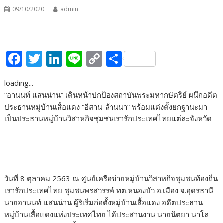
09/10/2020
admin
F
T
Li
Li
C
S
ac
w
n
n
o
h
loading...
e
itt
k
e
p
ar
“อานนท์ แสนน่าน” เดินหน้าปกป้องสถาบันพระมหากษัตริย์ ผนึกอดีต
b
er
e
y
e
ประธานหมู่บ้านเสื้อแดง “อีสาน-ล้านนา” พร้อมแต่งตั้งยกฐานะมา
o
dI
Li
เป็นประธานหมู่บ้านวิสาหกิจชุมชนเรารักประเทศไทยแต่ละจังหวัด
o
n
n
k
k
วันที่ 8 ตุลาคม 2563 ณ ศูนย์เครือข่ายหมู่บ้านวิสาหกิจชุมชนท้องถิ่น
เรารักประเทศไทย ชุมชนพรสวรรค์ ทต.หนองบัว อ.เมือง จ.อุดรธานี
นายอานนท์ แสนน่าน ผู้ริเริ่มก่อตั้งหมู่บ้านเสื้อแดง อดีตประธาน
หมู่บ้านเสื้อแดงแห่งประเทศไทย ได้ประสานงาน นายนิตยา นาโล