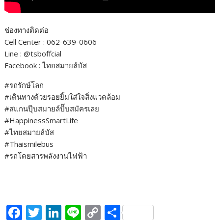
ช่องทางติดต่อ
Cell Center : 062-639-0606
Line : @tsboffcial
Facebook : ไทยสมายล์บัส
#รถรักษ์โลก
#เดินทางด้วยรอยยิ้มใส่ใจสิ่งแวดล้อม
#สแกนปุ๊บสมายล์ปั๊บสมัครเลย
#HappinessSmartLife
#ไทยสมายล์บัส
#Thaismilebus
#รถโดยสารพลังงานไฟฟ้า
F
T
Li
Li
C
S