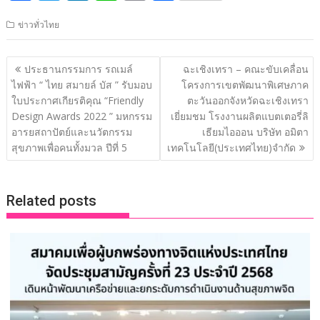
ac
w
n
n
o
h
ข่าวทั่วไทย
e
itt
k
e
p
ar
b
er
e
y
e
แนะแนว
ประธานกรรมการ รถเมล์
ฉะเชิงเทรา – คณะขับเคลื่อน
o
dI
Li
เรื่อง
ไฟฟ้า “ ไทย สมายล์ บัส ” รับมอบ
โครงการเขตพัฒนาพิเศษภาค
o
n
n
ใบประกาศเกียรติคุณ “Friendly
ตะวันออกจังหวัดฉะเชิงเทรา
Design Awards 2022 ” มหกรรม
เยี่ยมชม โรงงานผลิตแบตเตอรี่ลิ
k
k
อารยสถาปัตย์และนวัตกรรม
เธียมไอออน บริษัท อมิตา
สุขภาพเพื่อคนทั้งมวล ปีที่ 5
เทคโนโลยี(ประเทศไทย)จำกัด
Related posts