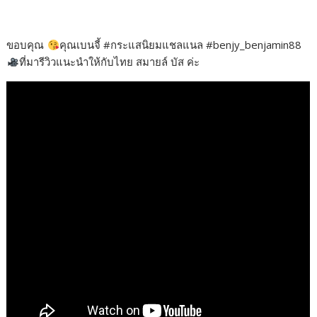
o
n
n
k
k
ขอบคุณ​
คุณเบนจี้ #กระแสนิยมแชลแนล #benjy_benjamin88
ที่มารีวิวแนะนำให้กับไทย สมายล์ บัส ค่ะ