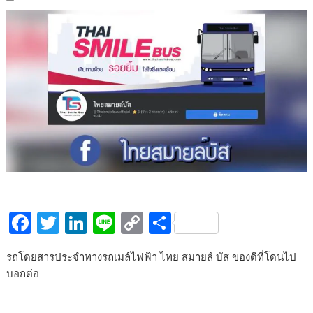
F
T
Li
Li
C
S
ac
w
n
n
o
h
รถโดยสารประจำทางรถเมล์ไฟฟ้า ไทย สมายล์ บัส ของดีที่โดนไป
e
itt
k
e
p
ar
บอกต่อ
b
er
e
y
e
o
dI
Li