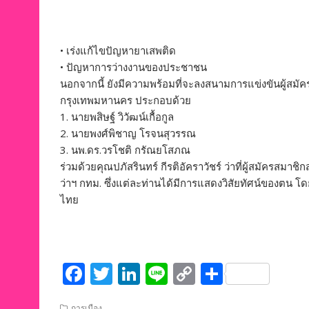
• เร่งแก้ไขปัญหายาเสพติด
• ปัญหาการว่างงานของประชาชน
นอกจากนี้ ยังมีความพร้อมที่จะลงสนามการแข่งขันผู้สมัครผู้
กรุงเทพมหานคร ประกอบด้วย
1. นายพสิษฐ์ วิวัฒน์เกื้อกูล
2. นายพงศ์พิชาญ โรจนสุวรรณ
3. นพ.ดร.วรโชติ กรัณยโสภณ
ร่วมด้วยคุณปภัสรินทร์ กีรติอัคราวัชร์ ว่าที่ผู้สมัครสมาชิก
ว่าฯ กทม. ซึ่งแต่ละท่านได้มีการแสดงวิสัยทัศน์ของตน โ
ไทย
F
T
Li
Li
C
S
ac
w
n
n
o
h
การเมือง