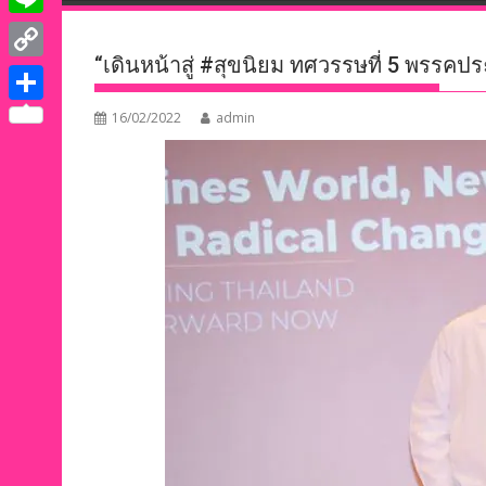
e
i
i
L
b
t
n
“เดินหน้าสู่ #สุขนิยม ทศวรรษที่ 5 พรรค
i
o
C
t
k
n
o
o
e
S
16/02/2022
admin
e
e
k
p
r
h
d
y
a
I
L
r
n
i
e
n
k