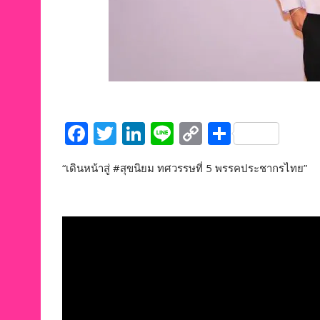
F
T
Li
Li
C
S
ac
w
n
n
o
h
“เดินหน้าสู่ #สุขนิยม ทศวรรษที่ 5 พรรคประชากรไทย”
e
itt
k
e
p
ar
b
er
e
y
e
o
dI
Li
o
n
n
k
k