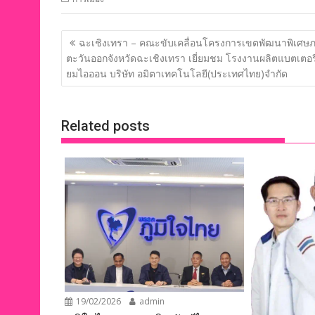
e
itt
k
e
p
ar
b
er
e
y
e
แนะแนว
ฉะเชิงเทรา – คณะขับเคลื่อนโครงการเขตพัฒนาพิเศษ
o
dI
Li
เรื่อง
ตะวันออกจังหวัดฉะเชิงเทรา เยี่ยมชม โรงงานผลิตแบตเตอรี่
o
n
n
ยมไอออน บริษัท อมิตาเทคโนโลยี(ประเทศไทย)จำกัด
k
k
Related posts
19/02/2026
admin