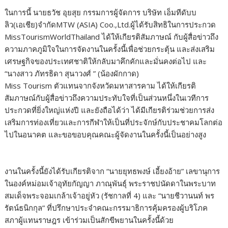
ในการนี้ นายธวัช อุยสุย กรรมการผู้จัดการ บริษัท เอ็มทีดับบ
ลิว(เอเชีย)จำกัดMTW (ASIA) Coo.,Ltd.ผู้ได้รับสิทธิในการประกวด
MissTourismWorldThailand ได้ให้เกียรติสัมภาษณ์ กับผู้สื่อข่าวถึง
ความภาคภูมิใจในการจัดงานในครั้งนี้เพื่อช่วยกระตุ้น และส่งเสริม
เศรษฐกิจของประเทศชาติให้กลับมาคึกคักและมั่นคงต่อไป และ
“นางสาว ภัทรธิดา สุนาวงศ์ ” (น้องผักกาด)
Miss Tourism ตัวแทนจากจังหวัดมหาสารคาม ได้ให้เกียรติ
สัมภาษณ์กับผู้สื่อข่าวถึงความประทับใจที่เป็นส่วนหนึ่งในเวทีการ
ประกวดที่ยิ่งใหญ่แห่งปี และยังถือได้ว่า ได้มีเกียรติร่วมช่วยการส่ง
เสริมการท่องเที่ยวและการกีฬาให้เป็นที่ประจักษ์กับประชาคมโลกต่อ
ไปในอนาคต และขอขอบคุณคณะผู้จัดงานในครั้งนี้เป็นอย่างสูง
งานในครั้งนี้ยังได้รับเกียรติจาก “นายยุทธพงษ์ เอี้ยงอ้าย” เลขานุการ
ในองค์หม่อมเจ้าอุทัยกัญญา ภาณุพันธุ์ พระราชปนัดดาในพระบาท
สมเด็จพระจอมเกล้าเจ้าอยู่หัว (รัชกาลที่ 4) และ “นายชีวานนท์ พร
รัตน์ธนิกกุล” ที่ปรึกษาประจำคณะกรรมาธิการคุ้มครองผู้บริโภค
สภาผู้แทนราษฎร เข้าร่วมเป็นสักขีพยานในครั้งนี้ด้วย