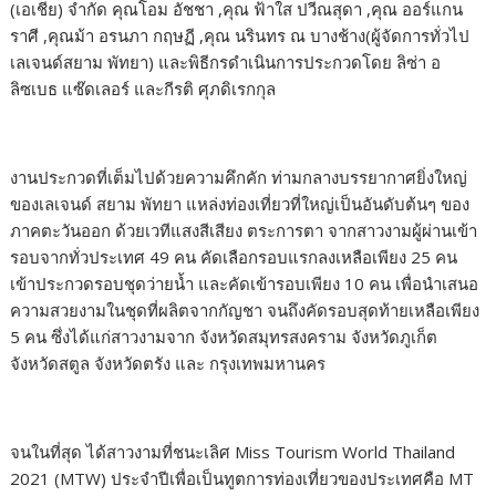
(เอเชีย) จำกัด คุณโอม อัชชา ,คุณ ฟ้าใส ปวีณสุดา ,คุณ ออร์แกน
ราศี ,คุณม้า อรนภา กฤษฏี ,คุณ นรินทร ณ บางช้าง(ผู้จัดการทั่วไป
เลเจนด์สยาม พัทยา) และพิธีกรดำเนินการประกวดโดย ลิซ่า อ
ลิซเบธ แซ๊ดเลอร์ และกีรติ ศุภดิเรกกุล
งานประกวดที่เต็มไปด้วยความคึกคัก ท่ามกลางบรรยากาศยิ่งใหญ่
ของเลเจนด์ สยาม พัทยา แหล่งท่องเที่ยวที่ใหญ่เป็นอันดับต้นๆ ของ
ภาคตะวันออก ด้วยเวทีแสงสีเสียง ตระการตา จากสาวงามผู้ผ่านเข้า
รอบจากทั่วประเทศ 49 คน คัดเลือกรอบแรกลงเหลือเพียง 25 คน
เข้าประกวดรอบชุดว่ายน้ำ และคัดเข้ารอบเพียง 10 คน เพื่อนำเสนอ
ความสวยงามในชุดที่ผลิตจากกัญชา จนถึงคัดรอบสุดท้ายเหลือเพียง
5 คน ซึ่งได้แก่สาวงามจาก จังหวัดสมุทรสงคราม จังหวัดภูเก็ต
จังหวัดสตูล จังหวัดตรัง และ กรุงเทพมหานคร
จนในที่สุด ได้สาวงามที่ชนะเลิศ Miss Tourism World Thailand
2021 (MTW) ประจำปีเพื่อเป็นทูตการท่องเที่ยวของประเทศคือ MT