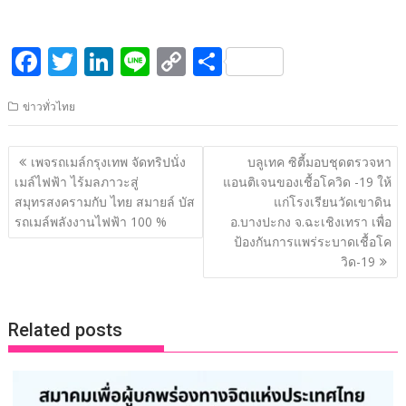
F
T
Li
Li
C
S
ac
w
n
n
o
h
ข่าวทั่วไทย
e
itt
k
e
p
ar
b
er
e
y
e
แนะแนว
เพจรถเมล์กรุงเทพ จัดทริปนั่ง
บลูเทค ซิตี้มอบชุดตรวจหา
o
dI
Li
เรื่อง
เมล์ไฟฟ้า ไร้มลภาวะสู่
แอนติเจนของเชื้อโควิด -19 ให้
o
n
n
สมุทรสงครามกับ ไทย สมายล์ บัส
แก่โรงเรียนวัดเขาดิน
รถเมล์พลังงานไฟฟ้า 100 %
อ.บางปะกง จ.ฉะเชิงเทรา เพื่อ
k
k
ป้องกันการแพร่ระบาดเชื้อโค
วิด-19
Related posts