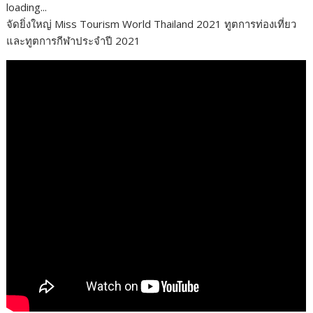
loading...
e
itt
k
e
p
ar
จัดยิ่งใหญ่ Miss Tourism World Thailand 2021 ทูตการท่องเที่ยว
b
er
e
y
e
และทูตการกีฬาประจำปี 2021
o
dI
Li
o
n
n
k
k