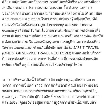
ศิริฯ เป็นผู้สนับสนุนหลักการประกวดเป็นเวทีที่สร้างความต่างฉีกกร
อบเดิมๆ ของการประกวดนางงามจนหมดสิ้น ด้วยรูปแบบการ
ประกวด การนำเสนอความสามารถของเหล่าสาวงามไม่ได้เน้นเพียง
ความสวยงามแค่รูปร่าง หน้าตา หากแต่เฟ้นหาผู้หญิงยุคใหม่ ที่มี
ความเข้าใจในเรื่องของ Digital economy และ social media
economy เพื่อสอดรับกับนโยบายการเพิ่มศักยภาพทางดิจิตอล เพื่อ
การแข่งขันทางเศรษฐกิจของประเทศ และมาเป็นทูตการท่องเที่ยวใน
แต่ละจังหวัด ส่งเสริมและสนับสนุนภาคเศรษฐกิจและการท่องเที่ยว
ให้ชุมชนของตนเอง พร้อมกันนี้ยังมีแพลตฟอร์ม SAFE T TRAVEL
(ONE STOP SERVICE TRAVEL PLATFORM) แพลตฟอร์มบริการ
ด้านการท่องเที่ยว (จองครบจบในที่เดียว) ที่มารวมพลังช่วยกันขับ
เคลื่อน เพื่อฟื้นฟูการท่องเที่ยวของไทยหลังวิกฤติโควิด
โดยรอบชิงชนะเลิศนี้ ได้รับเกียรติจากผู้ทรงคุณวุฒิหลากหลาย
วงการ มาร่วมเป็นคณะกรรมการตัดสิน อาทิ คุณศิริญา เทพเจริญ
รองประธานกรรมการบริหารสายงานการตลาด บริษัท ณุศาศิริฯ,
คุณเบญจา กัลยาวินัย ผู้ถือลิขสิทธิ์ Miss Tourism World Thailand
และเอเชีย, คุณธวัช อุยสุยกรรมการผู้จัดการบริษัทเอ็มทีดับบลิว