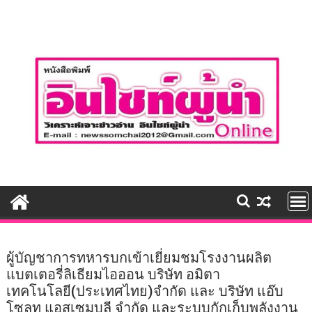
Skip
to
content
ผู้บัญชาการทหารบกเข้าเยี่ยมชมโรงงานผลิต
แบตเตอรี่ลิเธียมไอออน บริษัท อมิตา
เทคโนโลยี(ประเทศไทย)จำกัด และ บริษัท แอ๊บ
โซลูท แอสเซมบลี จำกัด และระบบกักเก็บพลังงาน