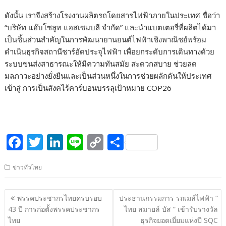
ดังนั้น เราจีงสร้างโรงงานผลิตรถโดยสารไฟฟ้าภายในประเทศ ชื่อว่า
“บริษัท แอ๊บโซลูท แอสเซมบลี จำกัด” และนำแบตเตอรี่ที่ผลิตได้มา
เป็นชิ้นส่วนสำคัญในการพัฒนายานยนต์ไฟฟ้าเชิงพาณิชย์พร้อม
ดำเนินธุรกิจสถานีชาร์อัดประจุไฟฟ้า เพื่อยกระดับการเดินทางด้วย
ระบบขนส่งสาธารณะให้มีความทันสมัย สะดวกสบาย ช่วยลด
มลภาวะอย่างยั่งยืนและเป็นส่วนหนึ่งในการช่วยผลักดันให้ประเทศ
เข้าสู่ การเป็นสังคไร้คาร์บอนบรรลุเป้าหมาย COP26
F
T
Li
Li
C
S
ac
w
n
n
o
h
ข่าวทั่วไทย
e
itt
k
e
p
ar
b
er
e
y
e
แนะแนว
พรรคประชากรไทยครบรอบ
ประธานกรรมการ รถเมล์ไฟฟ้า “
o
dI
Li
เรื่อง
43 ปี การก่อตั้งพรรคประชากร
ไทย สมายล์ บัส ” เข้ารับรางวัล
o
n
n
ไทย
ธุรกิจยอดเยี่ยมแห่งปี SQC