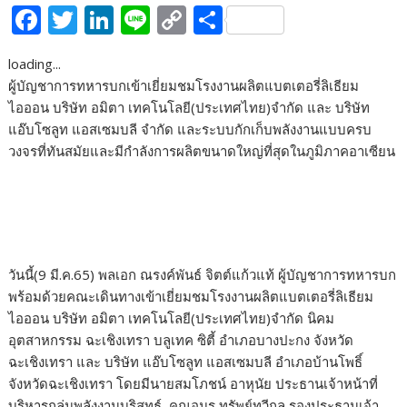
F
T
Li
Li
C
S
ac
w
n
n
o
h
loading...
e
itt
k
e
p
ar
ผู้บัญชาการทหารบกเข้าเยี่ยมชมโรงงานผลิตแบตเตอรี่ลิเธียม
b
er
e
y
e
ไอออน บริษัท อมิตา เทคโนโลยี(ประเทศไทย)จำกัด และ บริษัท
o
dI
Li
แอ๊บโซลูท แอสเซมบลี จำกัด และระบบกักเก็บพลังงานแบบครบ
วงจรที่ทันสมัยและมีกำลังการผลิตขนาดใหญ่ที่สุดในภูมิภาคอาเซียน
o
n
n
k
k
วันนี้(9 มี.ค.65) พลเอก ณรงค์พันธ์ จิตต์แก้วแท้ ผู้บัญชาการทหารบก
พร้อมด้วยคณะเดินทางเข้าเยี่ยมชมโรงงานผลิตแบตเตอรี่ลิเธียม
ไอออน บริษัท อมิตา เทคโนโลยี(ประเทศไทย)จำกัด นิคม
อุตสาหกรรม ฉะเชิงเทรา บลูเทค ซิตี้ อำเภอบางปะกง จังหวัด
ฉะเชิงเทรา และ บริษัท แอ๊บโซลูท แอสเซมบลี อำเภอบ้านโพธิ์
จังหวัดฉะเชิงเทรา โดยมีนายสมโภชน์ อาหุนัย ประธานเจ้าหน้าที่
บริหารกลุ่มพลังงานบริสุทธ์ ,คุณอมร ทรัพย์ทวีกุล รองประธานเจ้า