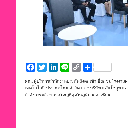
F
T
Li
Li
C
S
ac
w
n
n
o
h
คณะผู้บริหารสำนักงานประกันสังคมเข้าเยี่ยมชมโรงงานผล
e
itt
k
e
p
ar
เทคโนโลยี(ประเทศไทย)จำกัด และ บริษัท แอ๊บโซลูท แอ
b
er
e
y
e
กำลังการผลิตขนาดใหญ่ที่สุดในภูมิภาคอาเซียน
o
dI
Li
o
n
n
k
k