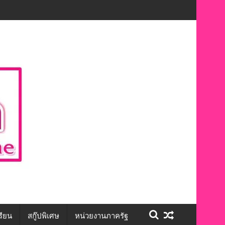
ักษะชีวิต สร้างโอกาสการจ้างงานอย่างเท่าเทียม”
รียน
สกู๊ปพิเศษ
หน่วยงานภาครัฐ