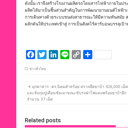
ดังนั้น เราจึงสร้างโรงงานผลิตรถโดยสารไฟฟ้าภายในประเท
ผลิตได้มาเป็นชิ้นส่วนสำคัญในการพัฒนายานยนต์ไฟฟ้าเชิ
การเดินทางด้วยระบบขนส่งสาธารณะให้มีความทันสมัย สะ
ผลักดันให้ประเทศเข้าสู่ การเป็นสังคไร้คาร์บอนบรรลุเ
F
T
Li
Li
C
S
ac
w
n
n
o
h
ข่าวทั่วไทย
e
itt
k
e
p
ar
b
er
e
y
e
แนะแนว
มุกดาหาร -ตร.นิคมคำสร้อย ตรวจยึดยาบ้า 426,000 เม็ด
o
dI
Li
เรื่อง
และจับกุมปู่เดือนชัยเมาขณะขับรถฝ่าไฟแดงพร้อมยาบ้าอีก
o
n
n
จำนวน 37 เม็ด
k
k
Related posts