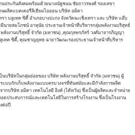
นักงานประกันสังคมพร้อมด้วยนางณัฐชนน ชัยถาวรพงศ์ รองเลขา
ผลิตแบตเตอรี่ลิเธียมไอออน บริษัท อมิตา
 บลูเทค ซิตี้ อำเภอบางปะกง จังหวัดฉะเชิงเทรา และ บริษัท แอ๊บ
มีนายสมโภชน์ อาหุนัย ประธานเจ้าหน้าที่บริหารกลุ่มพลังงานบริสุทธ์
ท พลังงานบริสุทธิ์ จำกัด (มหาชน) ,คุณกุลพรภัสร์ วงศ์มาจารภิญญา
เทค ซิตี้, คุณชาญยุทธ ฉายาวัฒนะรองประธานเจ้าหน้าที่บริหาร
นบริษัทในกลุ่มย่อยของ บริษัท พลังงานบริสุทธิ์ จำกัด (มหาชน) ผู้
ระบบกักเก็บพลังงานแบบครบวงจรที่ทันสมัยและมีกำลังการผลิต
กบริษัท อมิตา เทคโนโลยี อิงค์ (ไต้หวัน) ซึ่งเป็นผู้ผลิตและจำหน่าย
่ายทอดประสบการณ์และเทคโนโลยีในการสร้างโรงงาน ซึ่งเป็นโรงงาน
งต่อปี