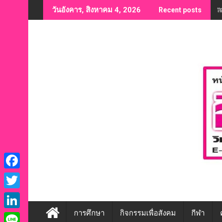
Skip
“
วันอังคาร, สิงหาคม 4, 2026
Recent posts
to
content
F
a
T
c
w
การศึกษา
กิจกรรมเพื่อสังคม
กีฬา
L