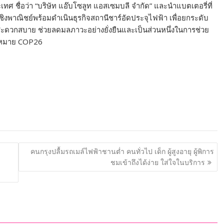
ศ ชื่อว่า “บริษัท แอ๊บโซลูท แอสเซมบลี จำกัด” และนำแบตเตอรี่ที่
งพาณิชย์พร้อมดำเนินธุรกิจสถานีชาร์อัดประจุไฟฟ้า เพื่อยกระดับ
ดวกสบาย ช่วยลดมลภาวะอย่างยั่งยืนและเป็นส่วนหนึ่งในการช่วย
ป้าหมาย COP26
คนกรุงปลื้มรถเมล์ไฟฟ้าชานต่ำ​ คนทั่วไป​ เด็ก​ ผู้สูงอายุ​​ ผู้พิการ
ชมเข้าถึงได้ง่าย ใส่ใจในบริการ