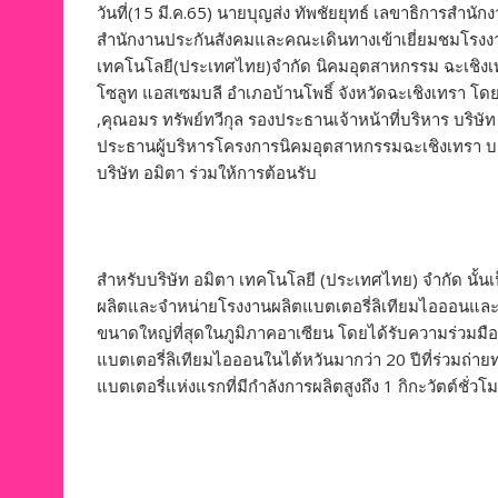
วันที่(15 มี.ค.65) นายบุญส่ง ทัพชัยยุทธ์ เลขาธิการสำ
สำนักงานประกันสังคมและคณะเดินทางเข้าเยี่ยมชมโรงงาน
เทคโนโลยี(ประเทศไทย)จำกัด นิคมอุตสาหกรรม ฉะเชิงเทรา
โซลูท แอสเซมบลี อำเภอบ้านโพธิ์ จังหวัดฉะเชิงเทรา โดย
,คุณอมร ทรัพย์ทวีกุล รองประธานเจ้าหน้าที่บริหาร บริษั
ประธานผู้บริหารโครงการนิคมอุตสาหกรรมฉะเชิงเทรา บลู
บริษัท อมิตา ร่วมให้การต้อนรับ
สำหรับบริษัท อมิตา เทคโนโลยี (ประเทศไทย) จำกัด นั้นเป็
ผลิตและจำหน่ายโรงงานผลิตแบตเตอรี่ลิเทียมไอออนและ
ขนาดใหญ่ที่สุดในภูมิภาคอาเซียน โดยได้รับความร่วมมือจา
แบตเตอรี่ลิเทียมไอออนในไต้หวันมากว่า 20 ปีที่ร่วมถ
แบตเตอรี่แห่งแรกที่มีกำลังการผลิตสูงถึง 1 กิกะวัตต์ชั่วโม