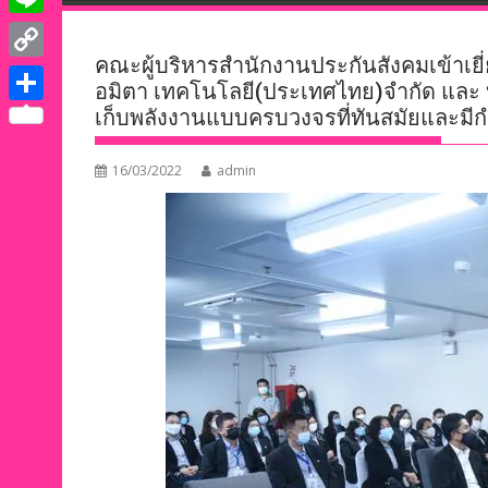
e
i
i
L
b
t
n
คณะผู้บริหารสำนักงานประกันสังคมเข้าเยี
i
o
C
t
อมิตา เทคโนโลยี(ประเทศไทย)จำกัด และ 
k
n
o
o
เก็บพลังงานแบบครบวงจรที่ทันสมัยและมีก
e
S
e
e
k
p
r
h
d
16/03/2022
admin
y
a
I
L
r
n
i
e
n
k