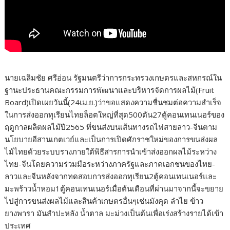
นายเฉลิมชัย ศรีอ่อน รัฐมนตรีว่าการกระทรวงเกษตรและสหกรณ์ใน
ฐานะประธานคณะกรรมการพัฒนาและบริหารจัดการผลไม้(Fruit
Board)เปิดเผยวันนี้(24เม.ย.)ว่าขอแสดงความชื่นชมต่อความสำเร็จ
ในการส่งออกทุเรียนไทยล็อตใหญ่ที่สุด500ตัน27ตู้คอนเทนเนอร์ของ
ฤดูกาลผลิตผลไม้ปี2565 ที่ขนส่งบนเส้นทางรถไฟสายลาว-จีนตาม
นโยบายอีสานเกตเวย์และเป็นการเปิดศักราชใหม่ของการขนส่งผล
ไม้ไทยด้วยระบบรางภายใต้พิธีสารการนำเข้าส่งออกผลไม้ระหว่าง
ไทย-จีนโดยความร่วมมือระหว่างภาครัฐและภาคเอกชนของไทย-
ลาวและจีนหลังจากทดสอบการส่งออกทุเรียน2ตู้คอนเทนเนอร์และ
มะพร้าวน้ำหอม1ตู้คอนเทนเนอร์เมื่อต้นเดือนที่ผ่านมาจากนี้จะขยาย
ไปสู่การขนส่งผลไม้และสินค้าเกษตรอื่นๆเช่นมังคุด ลำไย ข้าว
ยางพารา มันสำปะหลัง น้ำตาล มะม่วงเป็นต้นเพื่อเร่งสร้างรายได้เข้า
ประเทศ