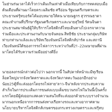
โมฮ่านร่นเวลาได้เร็วกว่าเดิมเกินเท่าตัวเมื่อเทียบกับการทดสอบเมื่อ
ต้นเดือนที่ผ่านมาโดยดร.เฉลิมชัย ศรีอ่อน รัฐมนตรีเกษตรและ
ประธานฟรุ้ทบอร์ดได้มอบหมายให้ตน นายณฐกร สุวรรณธาดา
คณะทำงานที่ปรึกษารัฐมนตรีเกษตรฯ.และนายสุวิทย์ รัตนจินดา
ประธานสมาพันธ์ผู้ให้บริการโลจิสติกส์ไทยเดินทางไปเจรจาความ
ร่วมมือและประสานงานกับนายจันทอน สิทธิชัย ประธานกลุ่มบริษัท
ท่าบกท่านาแล้งและบริษัทเวียงจันทน์โลจิสติกส์ปาร์ค และสถานี
เวียงจันทน์ใต้ของการรถไฟลาวฯ.ระหว่างวันที่21-22เมษายนที่ผ่าน
มาโดยได้รับความร่วมมืออย่างดียิ่ง
นายอลงกรณ์กล่าวต่อไปว่า นอกจากนี้ ในสัปดาห์หน้าจะมีทุเรียน
ล็อตใหญ่จากจังหวัดตราดและจังหวัดภาคตะวันออกอีกอย่าง
น้อย25ตู้ที่จะส่งออกโดยรถไฟสาย”ลาว-จีน”หลังจากประสบความ
สำเร็จในการประเดิมการขนส่งแบบเต็มขบวนรถไฟในวันนี้เป็นครั้ง
แรกโดยมีผู้ส่งออกแสดงความสนใจที่จะส่งออกด้วยระบบรางจำนวน
มากนอกเหนือจากการขนส่งทางเรือทางรถและทางอากาศตาม
นโยบายบริหารโลจิสติกส์เกษตรของกระทรวงเกษตรฯ.และฟรุ้ทบ