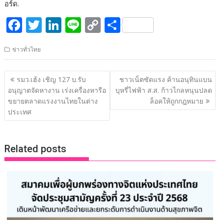
อร์ด.
F
T
Li
Li
C
S
ac
w
n
n
o
h
ข่าวทั่วไทย
e
itt
k
e
p
ar
b
er
e
y
e
แนะแนว
รมว.เฮ้ง เชิญ 127 บ.รับ
ชาวเน็ตซัดแรง ค้านอนุทินแบน
o
dI
Li
เรื่อง
อนุญาตจัดหางาน เร่งเครื่องหารือ
บุหรี่ไฟฟ้า ส.ส. ก้าวไกลหนุนปลด
o
n
n
ขยายตลาดแรงงานไทยในต่าง
ล็อคให้ถูกกฎหมาย
ประเทศ
k
k
Related posts