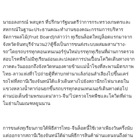
นายอลงกรณ์ พลบุตร ที่ปรึกษารัฐมนตรีว่าการกระทรวงเกษตรและ
สหกรณ์ในฐานะประธานคณะทำงานของคณะกรรมการบริหาร
จัดการผลไม้(Fruit Board)กล่าวว่า ทุเรียนล็อตใหญ่ล็อตแรกมาจาก
จังหวัดจันทบุรีจำนวน27ตู้ซึ่งเป็นการขนส่งระบบผสมผสาน”ราง-
รถ”โดยรถบรรทุกคอนเทนเนอร์รุ่นใหม่บรรทุกทุเรียนที่ผ่านการตรวจ
สอบโรคพืชไม่มีทุเรียนอ่อนและปลอดการปนเปื้อนโควิดเดินทางจาก
ภาคตะวันอออกถึงจังหวัดหนองคายข้ามแม่น้ำโขงที่สะพานมิตรภาพ
ไทย-ลาวแห่งที่1ไปถ่ายตู้ที่ท่าบกท่านาแล้งก่อนลำเลียงไปขึ้นแคร่
รถไฟที่สถานีเวียงจันทน์ใต้แล้วเดินทางไปยังสถานีรถไฟนาเตยใน
แขวงหลวงน้ำทาก่อนยกขึ้นรถบรรทุกคอนเทนเนอร์เดินทางต่อไป
ด่านบ่อเต็นข้ามพรมแดน”ลาว-จีน”ไปตรวจโรคพืชและโควิดที่ด่าน
โมฮ่านในมณฑลยูนนาน
การขนส่งทุเรียนภายใต้พิธีสารไทย-จีนล็อตนี้ใช้เวลาเพียงวันครึ่งนับ
แต่ออกจากสถานีเวียงจันทน์ใต้ผ่านพิธีการสินค้าผ่านแดนจนถึงด่าน