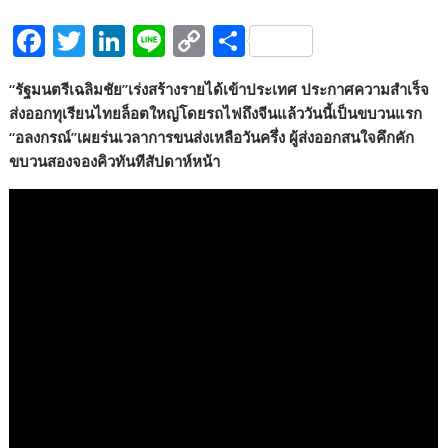
F
T
Li
Li
C
S
ac
w
n
n
o
h
“รัฐมนตรีเฉลิมชัย”เร่งสร้างรายได้เข้าประเทศ ประกาศความสำเร็จ
e
itt
k
e
p
ar
ส่งออกทุเรียนไทยล็อตใหญ่โดยรถไฟถึงจีนแล้ววันนี้เป็นขบวนแรก
b
er
e
y
e
“อลงกรณ์”เผยร่นเวลาการขนส่งเหลือวันครึ่ง ผู้ส่งออกสนใจคึกคัก
o
dI
Li
ขบวนสองจองคิวทันทีสัปดาห์หน้า
o
n
n
k
k