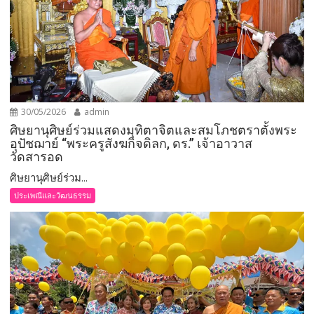
30/05/2026
admin
ศิษยานุศิษย์ร่วมแสดงมุทิตาจิตและสมโภชตราตั้งพระ
อุปัชฌาย์ “พระครูสังฆกิจดิลก, ดร.” เจ้าอาวาส
วัดสารอด
ศิษยานุศิษย์ร่วม...
ประเพณีและวัฒนธรรม