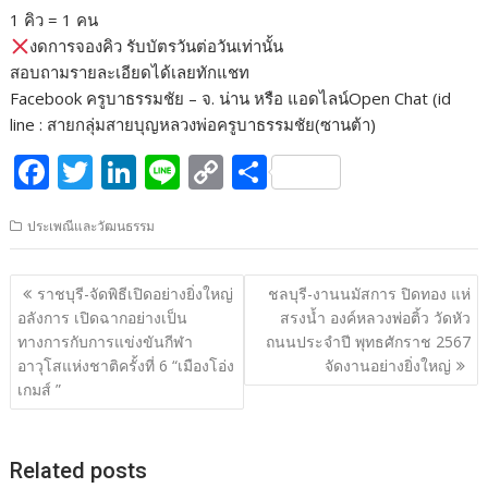
1 คิว = 1 คน
งดการจองคิว รับบัตรวันต่อวันเท่านั้น
สอบถามรายละเอียดได้เลยทักแชท
Facebook ครูบาธรรมชัย – จ. น่าน หรือ แอดไลน์Open Chat (id
line : สายกลุ่มสายบุญหลวงพ่อครูบาธรรมชัย(ซานต้า)
F
T
Li
Li
C
S
ac
w
n
n
o
h
ประเพณีและวัฒนธรรม
e
itt
k
e
p
ar
b
er
e
y
e
แนะแนว
ราชบุรี-จัดพิธีเปิดอย่างยิ่งใหญ่
ชลบุรี-งานนมัสการ ปิดทอง แห่
o
dI
Li
เรื่อง
อลังการ เปิดฉากอย่างเป็น
สรงน้ำ องค์หลวงพ่อติ้ว วัดหัว
o
n
n
ทางการกับการแข่งขันกีฬา
ถนนประจำปี พุทธศักราช 2567
อาวุโสแห่งชาติครั้งที่ 6 “เมืองโอ่ง
จัดงานอย่างยิ่งใหญ่
k
k
เกมส์ ”
Related posts