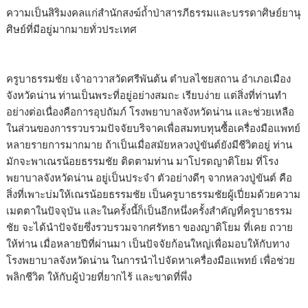
ความเป็นสิริมงคลแก่สำนักสงฆ์ถ้ำป่าสารภีธรรมและบรรดาศิษย์ยานุ
ศิษย์ที่มีอยู่มากมายทั่วประเทศ
ครูบาธรรมชัย เจ้าอาวาสวัดศรีพันต้น ตำบลไชยสถาน อำเภอเมือง
จังหวัดน่าน ท่านเป็นพระที่อยู่อย่างสมถะ เรียบง่าย แต่สิ่งที่ท่านทำ
อย่างต่อเนื่องคือการอุปถัมภ์ โรงพยาบาลจังหวัดน่าน และช่วยเหลือ
ในส่วนของการรวบรวมปัจจัยบริจาคเพื่อสมทบทุนซื้อเครื่องมือแพทย์
หลายรายการมากมาย ถ้าเป็นเมื่อสมัยหลวงปู่ขันต์ยังมีชีวิตอยู่ ท่าน
มักจะพาเณรน้อยธรรมชัย ติดตามท่าน มาโปรดญาติโยม ที่โรง
พยาบาลจังหวัดน่าน อยู่เป็นประจำ ตัวอย่างดีๆ จากหลวงปู่ขันต์ คือ
สิ่งที่เพาะบ่มให้เณรน้อยธรรมชัย เป็นครูบาธรรมชัยผู้เปี่ยมด้วยความ
เมตตาในปัจจุบัน และในครั้งนี้ก็เป็นอีกหนึ่งครั้งสำคัญที่ครูบาธรรม
ชัย จะได้นำปัจจัยซึ่งรวบรวมจากศรัทธา ของญาติโยม ที่เคย ถวาย
ให้ท่าน เมื่อหลายปีที่ผ่านมา เป็นปัจจัยก้อนใหญ่เพื่อมอบให้กับทาง
โรงพยาบาลจังหวัดน่าน ในการนำไปจัดหาเครื่องมือแพทย์ เพื่อช่วย
พลิกชีวิต ให้กับผู้ป่วยที่ยากไร้ และขาดที่พึ่ง