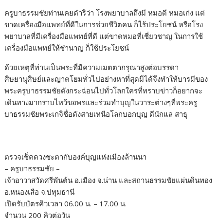
ครูบาธรรมชัยท่านเคยดำริว่า โรงพยาบาลถึงมี หมอดี หมอเก่ง แต่
ขาดเครื่องมือแพทย์ที่ดีในการช่วยชีวิตคน ก็ไร้ประโยชน์ หรือโรง
พยาบาลที่มีเครื่องมือแพทย์ที่ดี แต่ขาดหมอที่เชี่ยวชาญ ในการใช้
เครื่องมือแพทย์ให้ชำนาญ ก็ใช้ประโยชน์
ด้วยเหตุที่ท่านเป็นพระที่มีความเมตตากรุณาสูงต่อบรรดา
ศิษยานุศิษย์และญาตโยมทั่วไปอย่างหาที่สุดมิได้จึงทำให้บารมีของ
พระครูบาธรรมชัยดังกระฉ่อนไปทั่วโลกใครที่ทราบข่าวก็อยากจะ
เดินทางมากราบไหว้ขอพรและร่วมทำบุญในวาระต่างๆที่พระครู
บาธรรมชัยพระเกจิชื่อดังสายเหนือโลกบอกบุญ ดีนักแล สาธุ
ตรวจเช็คดวงชะตากับองค์บุญแห่งเมืองล้านนา
– ครูบาธรรมชัย –
เจ้าอาวาสวัดศรีพันต้น อ.เมือง จ.น่าน และสถานธรรมชัยแผ่นดินทอง
อ.หนองเสือ จ.ปทุมธานี
เปิดรับบัตรคิวเวลา 06.00 น. – 17.00 น.
จำนวน 200 คิวต่อวัน