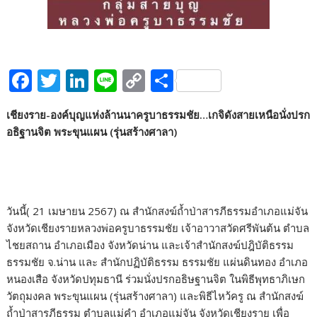
F
T
Li
Li
C
S
ac
w
n
n
o
h
เชียงราย-องค์บุญแห่งล้านนาครูบาธรรมชัย…เกจิดังสายเหนือนั่งปรก
e
itt
k
e
p
ar
อธิฐานจิต พระขุนแผน (รุ่นสร้างศาลา)
b
er
e
y
e
o
dI
Li
o
n
n
k
k
วันนี้( 21 เมษายน 2567) ณ สำนักสงฆ์ถ้ำป่าสารภีธรรมอำเภอแม่จัน
จังหวัดเชียงรายหลวงพ่อครูบาธรรมชัย เจ้าอาวาสวัดศรีพันต้น ตำบล
ไชยสถาน อำเภอเมือง จังหวัดน่าน และเจ้าสำนักสงฆ์ปฎิบัติธรรม
ธรรมชัย จ.น่าน และ สำนักปฏิบัติธรรม ธรรมชัย แผ่นดินทอง อำเภอ
หนองเสือ จังหวัดปทุมธานี ร่วมนั่งปรกอธิษฐานจิต ในพิธีพุทธาภิเษก
วัตถุมงคล พระขุนแผน (รุ่นสร้างศาลา) และพิธีไหว้ครู ณ สำนักสงฆ์
ถ้ำป่าสารภีธรรม ตำบลแม่คำ อำเภอแม่จัน จังหวัดเชียงราย เพื่อ