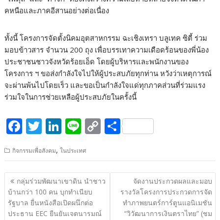
คหนือและภาคอีสานอย่างต่อเนื่อง
ทั้งนี้ โครงการจัดตั้งนิคมอุตสาหกรรม ฉะเชิงเทรา บลูเทค ซิตี้ ร่วม
มอบข้าวสาร จำนวน 200 ถุง เพื่อบรรเทาความเดือดร้อนของพี่น้อง
ประชาชนชาวจังหวัดร้อยเอ็ด โดยผู้บริหารและพนักงานของ
โครงการ ฯ ขอส่งกำลังใจไปให้ผู้ประสบภัยทุกท่าน หวังว่าเหตุการณ์
จะผ่านพ้นไปโดยเร็ว และขอเป็นกำลังใจแด่ทุกภาคส่วนที่ร่วมแรง
ร่วมใจในการช่วยเหลือผู้ประสบภัยในครั้งนี้
F
T
Li
Li
C
S
ac
w
n
n
o
h
,
กิจกรรมเพื่อสังคม
ในประเทศ
e
itt
k
e
p
ar
b
er
e
y
e
แนะแนว
กลุ่มร่วมพัฒนาเขาดิน นำชาว
จัดงานประกวดผลและมอบ
o
dI
Li
เรื่อง
บ้านกว่า 100 คน บุกทำเนียบ
รางวัลโครงการประกวดการจัด
o
n
n
รัฐบาล ยื่นหนังสือเปิดผนึกต่อ
ทำภาพยนตร์การ์ตูนแอนิเมชัน
ประธาน EEC ยืนยันเจตนารมณ์
“วิวัฒนาการเงินตราไทย” (ชม