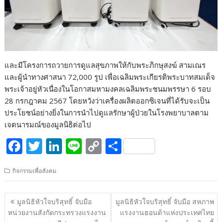
และมีโครงการถวายการดูแลสุขภาพให้กับพระภิกษุสงฆ์ สามเณร
และผู้นำทางศาสนา 72,000 รูป เพื่อเฉลิมพระเกียรติพระบาทสมเด็จ
พระเจ้าอยู่หัวเนื่องในโอกาสมหามงคลเฉลิมพระชนมพรรษา 6 รอบ
28 กรกฎาคม 2567 โดยหวังว่าเครื่องผลิตออกซิเจนที่ได้รับจะเป็น
ประโยชน์อย่างยิ่งในการนำไปดูแลรักษาผู้ป่วยในโรงพยาบาลตาม
เจตนารมณ์ของมูลนิธิต่อไป
F
T
Li
Li
C
S
ac
w
n
n
o
h
กิจกรรมเพื่อสังคม
e
itt
k
e
p
ar
b
er
e
y
e
แนะแนว
มูลนิธิหัวใจบริสุทธิ์ จับมือ
มูลนิธิหัวใจบริสุทธิ์ จับมือ สหภาพ
o
dI
Li
เรื่อง
หน่วยงานสังกัดกระทรวงแรงงาน
แรงงานฮอนด้าแห่งประเทศไทย