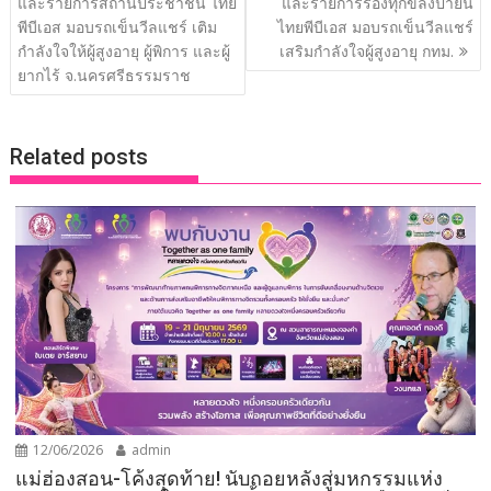
o
n
n
และรายการสถานีประชาชน ไทย
และรายการร้องทุกข์ลงป้ายนี้
พีบีเอส มอบรถเข็นวีลแชร์ เติม
ไทยพีบีเอส มอบรถเข็นวีลแชร์
k
k
กำลังใจให้ผู้สูงอายุ ผู้พิการ และผู้
เสริมกำลังใจผู้สูงอายุ กทม.
ยากไร้ จ.นครศรีธรรมราช
Related posts
12/06/2026
admin
แม่ฮ่องสอน-โค้งสุดท้าย! นับถอยหลังสู่มหกรรมแห่ง