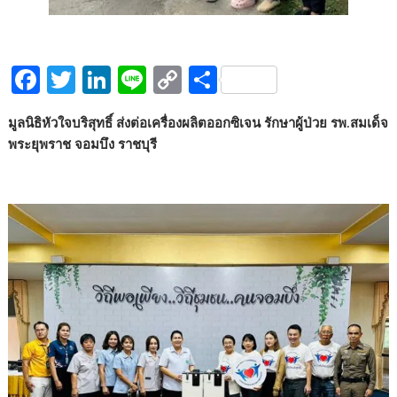
F
T
Li
Li
C
S
ac
w
n
n
o
h
มูลนิธิหัวใจบริสุทธิ์ ส่งต่อเครื่องผลิตออกซิเจน รักษาผู้ป่วย รพ.สมเด็จ
e
itt
k
e
p
ar
พระยุพราช จอมบึง ราชบุรี
b
er
e
y
e
o
dI
Li
o
n
n
k
k