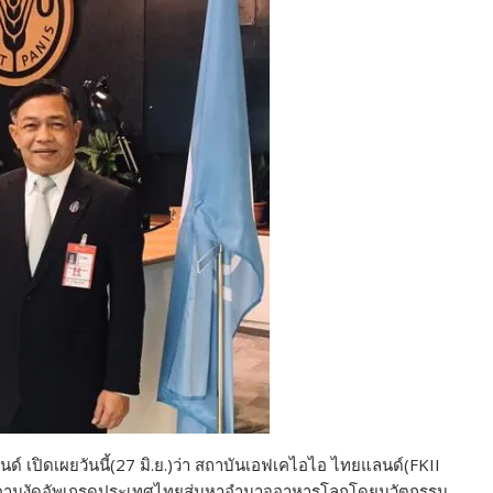
เปิดเผยวันนี้(27 มิ.ย.)ว่า สถาบันเอฟเคไอไอ ไทยแลนด์(FKII
นึ่งคานงัดอัพเกรดประเทศไทยสู่มหาอำนาจอาหารโลกโดยนวัตกรรม