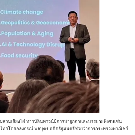
ระขุมสวนเสียงไผ่ ทาวน์อินทาวน์มีการปาฐกถาและบรรยายพิเศษเช่น
เทศไทยโดยอลงกรณ์ พลบุตร อดีตรัฐมนตรีช่วยว่าการกระทรวงพาณิชย์