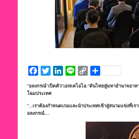
F
T
Li
Li
C
S
ac
w
n
n
o
h
“อลงกรณ์”เปิดตัว”เอฟเคไอไอ.“ดันไทยสู่มหาอำนาจอาห
e
itt
k
e
p
ar
โฉมประเทศ
b
er
e
y
e
“…เราต้องกำหนดเกมและนำประเทศเข้าสู่สนามแข่งที่เรา
o
dI
Li
อลงกรณ์….
o
n
n
k
k