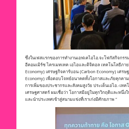
ซึ่งในเฟสแรกของการทำงานเอฟเคไอไอ.จะโฟกัสกิจกรรม
อีคอมเมิร์ซ ไครเมทเทค เอไอและดิจิตอล เทคโนโลยีภา
Economy) เศรษฐกิจคาร์บอน (Carbon Economy) เศรษฐกิ
Economy) เพื่อตอบโจทย์อนาคตทั้งโอกาสและภัยคุกคา
การเพิ่มของประชากรและสังคมสูงวัย ประเด็นเอไอ.-เทคโน
เศรษฐศาสตร์ ผมเชื่อว่า โอกาสมีอยู่ในทุกวิกฤติและ
และนำประเทศเข้าสู่สนามแข่งที่เราเก่งมีศักยภาพ “