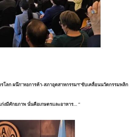
ารโลก ผนึก”หอการค้า-สภาอุตสาหกรรมฯ“ขับเคลื่อนนวัตกรรมพลิก
เก่งมีศักยภาพ นั่นคือเกษตรและอาหาร… “