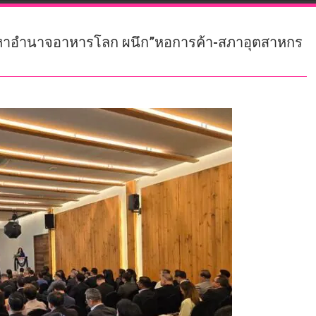
่มหาอำนาจอาหารโลก ผนึก”หอการค้า-สภาอุตสาหกร