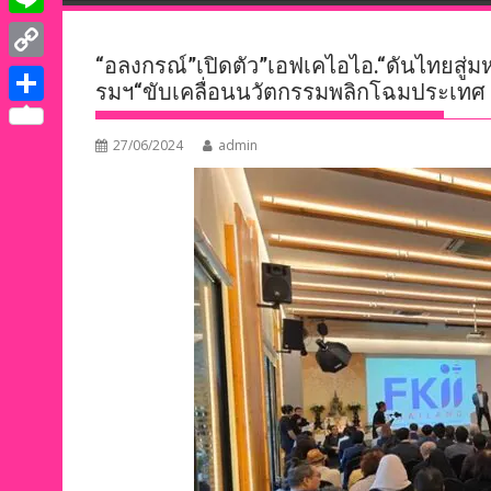
e
i
i
L
b
t
n
“อลงกรณ์”เปิดตัว”เอฟเคไอไอ.“ดันไทยสู
i
o
C
t
รมฯ“ขับเคลื่อนนวัตกรรมพลิกโฉมประเทศ
k
n
o
o
e
S
e
e
k
p
27/06/2024
admin
r
h
d
y
a
I
L
r
n
i
e
n
k