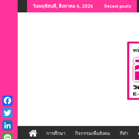
Skip
วันพฤหัสบดี, สิงหาคม 6, 2026
Recent posts
to
content
F
a
T
c
w
การศึกษา
กิจกรรมเพื่อสังคม
กีฬา
L