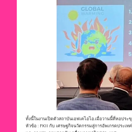
ทั้งนี้ในงานเปิดตัวสถาบันเอฟเคไอไอ.เมื่อวานนี้ที่หอป
หัวข้อ : FKII กับ เศรษฐกิจนวัตกรรมสู่การอัพเกรดประ