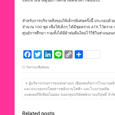
และเจ้าหน้าที่ศูนย์การศึกษาพิเศษให้การต้อนรับ
สำหรับการบริจาคสิ่งของให้เด็กๆพิเศษครั้งนี้ ประกอบด
จำนวน 100 ชุด เพื่อให้เด็กๆ ได้มีชุดตรวจ ATK ไว้ตรวจ
ศูนย์การศึกษา รวมทั้งได้มีผ้าห่มผืนใหม่ไว้ใช้ในช่วงนอน
F
T
Li
Li
C
S
ac
w
n
n
o
h
กิจกรรมเพื่อสังคม
e
itt
k
e
p
ar
b
er
e
y
e
แนะแนว
ผู้บริหารกรมการขนส่งทางบก เยี่ยมชมกิจการโรงงานผล
o
dI
Li
เรื่อง
และประกอบรถโดยสารพลังงานไฟฟ้า และโรงงานผลิต
o
n
n
แบตเตอรี่ลิเทียมไอออน ของกลุ่มบริษัทพลังงานบริสุทธิ์ จำกั
k
k
Related posts