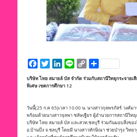
F
T
Li
Li
C
S
ac
w
n
n
o
h
บริษัท ไทย สมายล์ บัส จำกัด ร่วมกับสถานีวิทยุกระจายเส
e
itt
k
e
p
ar
พิเศษ เขตการศึกษา 12
b
er
e
y
e
o
dI
Li
วันนี้(25 ก.ค 65)เวลา 10.00 น. นางสาวกุลพรภัสร์ วงศ
o
n
n
พร้อมด้วยนางสาวจุลพา ชลัษเฐียร ผู้อำนวยการสถานีวิทยุ
k
k
บริษัท ไทย สมายล์ บัส และสวท.ชลบุรี ร่วมกันมอบสิ่งขอ
อ.บ้านบึง จ.ชลบุรี โดยมี นางสาวทักษิณา ช่วยบำรุง วิท