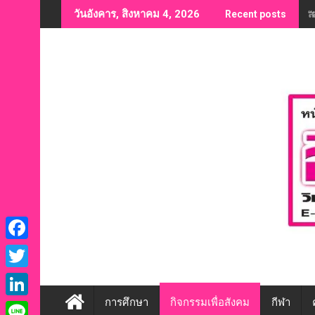
Skip
“
วันอังคาร, สิงหาคม 4, 2026
Recent posts
to
content
F
a
T
c
w
การศึกษา
กิจกรรมเพื่อสังคม
กีฬา
L