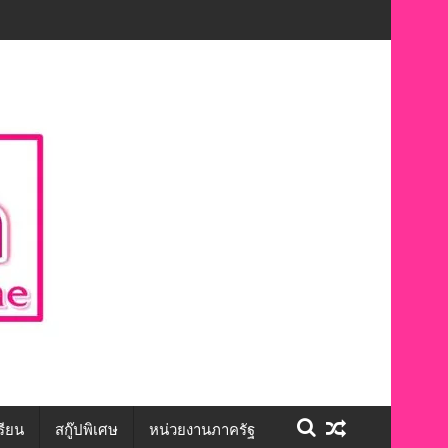
ักษะชีวิต สร้างโอกาสการจ้างงานอย่างเท่าเทียม”
รียน
สกู๊ปพิเศษ
หน่วยงานภาครัฐ