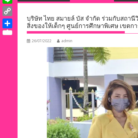
e
i
i
L
b
t
n
บริษัท ไทย สมายล์ บัส จำกัด ร่วมกับสถาน
i
o
C
t
สิ่งของให้เด็กๆ ศูนย์การศึกษาพิเศษ เขตก
k
n
o
o
e
S
e
e
k
p
26/07/2022
admin
r
h
d
y
a
I
L
r
n
i
e
n
k