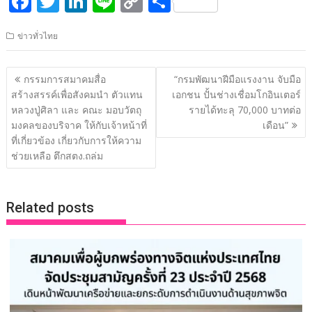
F
T
Li
Li
C
S
ac
w
n
n
o
h
ข่าวทั่วไทย
e
itt
k
e
p
ar
b
er
e
y
e
แนะแนว
กรรมการสมาคมสื่อ
“กรมพัฒนาฝีมือแรงงาน จับมือ
o
dI
Li
เรื่อง
สร้างสรรค์เพื่อสังคมนำ ตัวแทน
เอกชน ปั้นช่างเชื่อมโกอินเตอร์
o
n
n
หลวงปู่ศิลา และ คณะ มอบวัตถุ
รายได้ทะลุ 70,000 บาทต่อ
มงคลของบริจาค ให้กับเจ้าหน้าที่
เดือน”
k
k
ที่เกี่ยวข้อง เกี่ยวกับการให้ความ
ช่วยเหลือ ตึกสตง.ถล่ม
Related posts