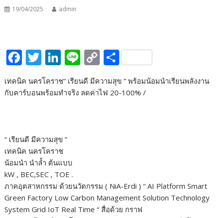
19/04/2025
admin
F
T
Li
Li
C
S
ac
w
n
n
o
h
เทคนิค นครโคราช“ เรียนดี มีความสุข ” พร้อมน้อมนำเรียนพลังงาน
e
itt
k
e
p
ar
กับคาร์บอนพร้อมทำจริง ลดค่าไฟ 20-100% /
b
er
e
y
e
o
dI
Li
o
n
n
“ เรียนดี มีความสุข ”
k
k
เทคนิค นครโคราช
น้อมนำ นำล้ำ ต้นแบบ
kW , BEC,SEC , TOE .
ภาคอุตสาหกรรม ด้วยนวัตกรรม ( NiA-Erdi ) “ AI Platform Smart
Green Factory Low Carbon Management Solution Technology
System Grid IoT Real Time “ สื่อด้วย กราฟ