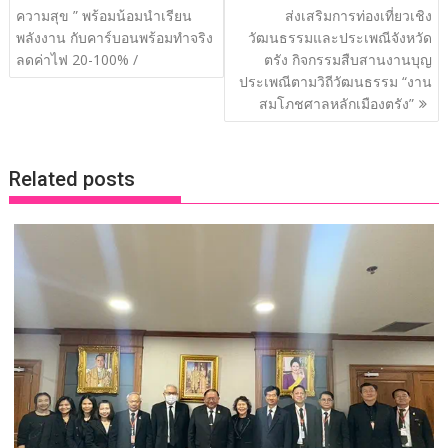
o
dI
Li
เรื่อง
ความสุข ” พร้อมน้อมนำเรียน
ส่งเสริมการท่องเที่ยวเชิง
o
n
n
พลังงาน กับคาร์บอนพร้อมทำจริง
วัฒนธรรมและประเพณีจังหวัด
ลดค่าไฟ 20-100% /
ตรัง กิจกรรมสืบสานงานบุญ
k
k
ประเพณีตามวิถีวัฒนธรรม “งาน
สมโภชศาลหลักเมืองตรัง”
Related posts