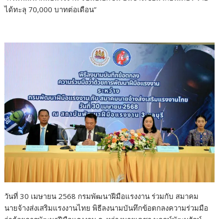
e
itt
k
e
p
ar
ได้ทะลุ 70,000 บาทต่อเดือน”
b
er
e
y
e
o
dI
Li
o
n
n
k
k
วันที่ 30 เมษายน 2568 กรมพัฒนาฝีมือแรงงาน ร่วมกับ สมาคม
นายจ้างส่งเสริมแรงงานไทย พิธีลงนามบันทึกข้อตกลงความร่วมมือ