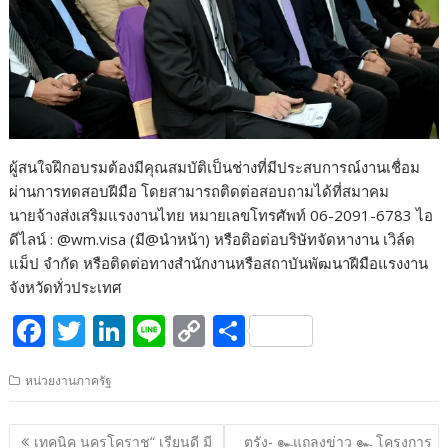
ผู้สนใจฝึกอบรมต้องมีคุณสมบัติเป็นช่างที่มีประสบการณ์งานเชื่อม
ผ่านการทดสอบฝีมือ โดยสามารถติดต่อสอบถามได้ที่สมาคม
นายจ้างส่งเสริมแรงงานไทย หมายเลขโทรศัพท์ 06-2091-6783 ไอ
ดีไลน์ : @wm.visa (มี@นำหน้า) หรือติอต่อบริษัทจัดหางาน เวิล์ด
แม็ป จำกัด หรือติดต่อทางสำนักงานหรือสถาบันพัฒนาฝีมือแรงงาน
จังหวัดทั่วประเทศ
F
T
Li
Li
C
S
ac
w
n
n
o
h
หน่วยงานภาครัฐ
e
itt
k
e
p
ar
b
er
e
y
e
แนะแนว
เทคนิค นครโคราช“ เรียนดี มี
ตรัง- ๛แถลงข่าว ๛ โครงการ