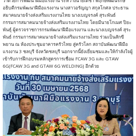
ว่าด้วยการพัฒนาฝีมือแรงงาน ระหว่างนายเดชา พฤกษ์พัฒนรักษ์
อธิบดีกรมพัฒนาฝีมือแรงงาน นางสาวอรัญญา สกุลโกศล ประธาน
สมาคมนายจ้างส่งเสริมแรงงานไทย นางเบญจรงค์ สุระพันธ์
กรรมการสมาคมนายจ้างส่งเสริมแรงงานไทย โดยมีนายโกเมศ ปิยะ
พันธุ์ ผู้ตรวจราชการกรมพัฒนาฝีมือแรงงาน และนางเบญจรงค์ สุระ
พันธ์ กรรมการสมาคมนายจ้างส่งเสริมแรงงานไทย ร่วมเป็นสักขี
พยาน ณ ห้องประชุมอาคารครัวไทย สู่ครัวโลก สถาบันพัฒนาฝีมือ
แรงงาน 3 ชลบุรี จังหวัดชลบุรี นอกจากนี้ยังเยี่ยมชมและให้กำลังใจผู้
เข้ารับการฝึกอบรมหลักสูตรการเชื่อม FCAW 3G และ GTAW
6G(FCAW 3G and GTAW 6G WELDING) อีกด้วย