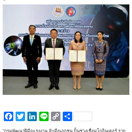
F
T
Li
Li
C
S
ac
w
n
n
o
h
“กรมพัฒนาฝีมือแรงงาน จับมือเอกชน ปั้นช่างเชื่อมโกอินเตอร์ ราย