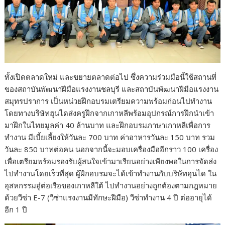
ทั้งเปิดตลาดใหม่ และขยายตลาดต่อไป ซึ่งความร่วมมือนี้ใช้สถานที่
ของสถาบันพัฒนาฝีมือแรงงานชลบุรี และสถาบันพัฒนาฝีมือแรงงาน
สมุทรปราการ เป็นหน่วยฝึกอบรมเตรียมความพร้อมก่อนไปทำงาน
โดยทางบริษัทฮุนไดส่งครูฝึกจากเกาหลีพร้อมอุปกรณ์การฝึกนำเข้า
มาฝึกในไทยมูลค่า 40 ล้านบาท และฝึกอบรมภาษาเกาหลีเพื่อการ
ทำงาน มีเบี้ยเลี้ยงให้วันละ 700 บาท ค่าอาหารวันละ 150 บาท รวม
วันละ 850 บาทต่อคน นอกจากนี้จะมอบเครื่องมืออีกราว 100 เครื่อง
เพื่อเตรียมพร้อมรองรับผู้สนใจเข้ามาเรียนอย่างเพียงพอในการจัดส่ง
ไปทำงานโดยเร็วที่สุด ผู้ฝึกอบรมจะได้เข้าทำงานกับบริษัทฮุนได ใน
อุสหกรรมอู๋ต่อเรือของเกาหลีใต้ ไปทำงานอย่างถูกต้องตามกฎหมาย
ด้วยวีซ่า E-7 (วีซ่าแรงงานมีทักษะฝีมือ) วีซ่าทำงาน 4 ปี ต่ออายุได้
อีก 1 ปี