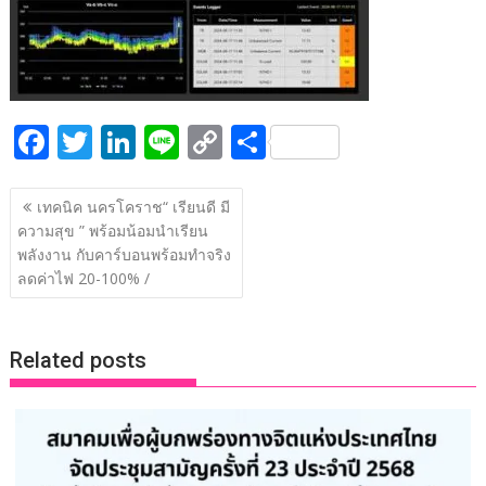
F
T
Li
Li
C
S
ac
w
n
n
o
h
แนะแนว
e
itt
k
e
p
ar
เทคนิค นครโคราช“ เรียนดี มี
เรื่อง
ความสุข ” พร้อมน้อมนำเรียน
b
er
e
y
e
พลังงาน กับคาร์บอนพร้อมทำจริง
o
dI
Li
ลดค่าไฟ 20-100% /
o
n
n
k
k
Related posts