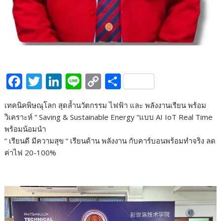
F
T
Li
Li
C
S
ac
w
n
n
o
h
เทคนิคพิษณุโลก สุดล้ำนวัตกรรม ไฟฟ้า และ พลังงานเรียน พร้อม
e
itt
k
e
p
ar
วิเคราะห์ “ Saving & Sustainable Energy “แบบ AI IoT Real Time
b
er
e
y
e
พร้อมน้อมนำ
o
dI
Li
” เรียนดี มีความสุข “ เรียนด้าน พลังงาน กับคาร์บอนพร้อมทำจริง ลด
ค่าไฟ 20-100%
o
n
n
k
k