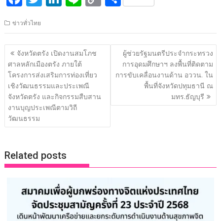
ac
w
n
n
o
h
ข่าวทั่วไทย
e
itt
k
e
p
ar
b
er
e
y
e
แนะแนว
จังหวัดตรัง เปิดงานสมโภช
ผู้ช่วยรัฐมนตรีประจำกระทรวง
o
dI
Li
เรื่อง
ศาลหลักเมืองตรัง ภายใต้
การอุดมศึกษาฯ ลงพื้นที่ติดตาม
o
n
n
โครงการส่งเสริมการท่องเที่ยว
การขับเคลื่อนงานด้าน อววน. ใน
เชิงวัฒนธรรมและประเพณี
พื้นที่จังหวัดปทุมธานี ณ
k
k
จังหวัดตรัง และกิจกรรมสืบสาน
มทร.ธัญบุรี
งานบุญประเพณีตามวิถี
วัฒนธรรม
Related posts