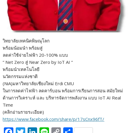
วิทยาลัยเทคนิคพิษณุโลก
พร้อมน้อมนำ พร้อมสู่
ลดค่าใช้จ่ายไฟฟ้า 20-100% แบบ
“ Net Zero สู่ Near Zero by IoT AI “
พร้อมนำเทคโนโลยี
นวัตกรรมแห่งชาติ
(NiA)มหาวิทยาลัยเชียงใหม่ Erdi CMU
ในการลดค่าไฟฟ้า ลดคาร์บอน พร้อมการเรียนการสอน สมัยใหม่
ด้านการวิเคราะห์ และ บริหารจัดการพลังงาน แบบ IoT AI Real
Time
(คลิกอ่านรายระเอียด)
https://www.facebook.com/share/p/17sCnx96fT/
F
T
Li
Li
C
S