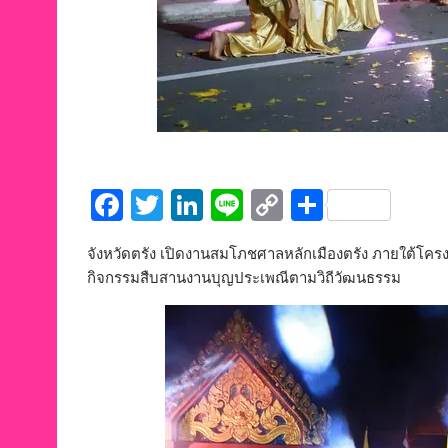
F
T
Li
Li
C
S
ac
w
n
n
o
h
จังหวัดตรัง เปิดงานสมโภชศาลหลักเมืองตรัง ภายใต้โครง
e
itt
k
e
p
ar
กิจกรรมสืบสานงานบุญประเพณีตามวิถีวัฒนธรรม
b
er
e
y
e
o
dI
Li
o
n
n
k
k