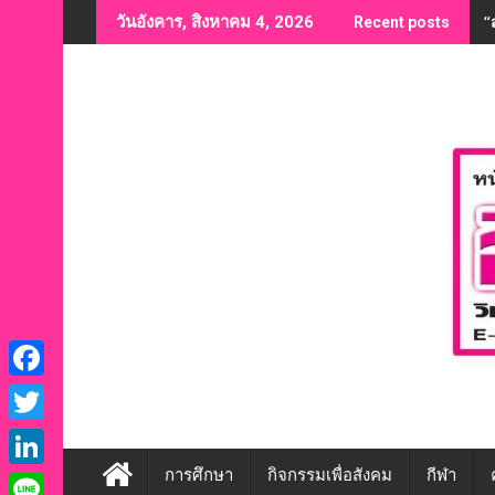
Skip
“
วันอังคาร, สิงหาคม 4, 2026
Recent posts
to
content
F
a
T
c
w
การศึกษา
กิจกรรมเพื่อสังคม
กีฬา
L