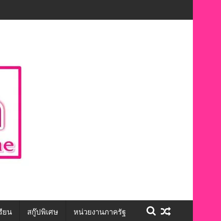
ักษะชีวิต สร้างโอกาสการจ้างงานอย่างเท่าเทียม”
รียน
สกู๊ปพิเศษ
หน่วยงานภาครัฐ