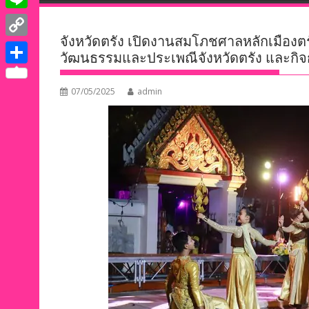
e
i
i
L
b
t
n
จังหวัดตรัง เปิดงานสมโภชศาลหลักเมืองตรั
i
o
C
t
วัฒนธรรมและประเพณีจังหวัดตรัง และกิ
k
n
o
o
e
S
e
e
k
p
07/05/2025
admin
r
h
d
y
a
I
L
r
n
i
e
n
k