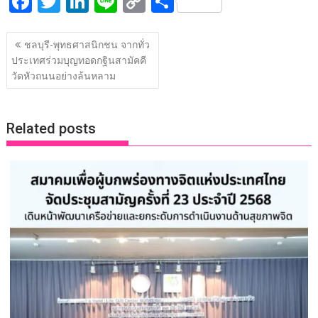
F
T
Li
Li
C
S
ac
w
n
n
o
h
แนะแนว
e
itt
k
e
p
ar
ชลบุรี-พุทธศาสนิกชน จากทั่ว
เรื่อง
ประเทศร่วมบุญทอดกฐินสามัคคี
b
er
e
y
e
วัดหัวถนนอย่างล้นหลาม
o
dI
Li
o
n
n
Related posts
k
k