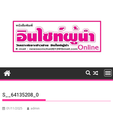
Skip
to
content
S__64135208_0
01/11/2025
admin