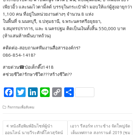
เพียวอิ้ว และนมไวตามิ้ลด์ บรรจุในกระเป๋าผ้า มอบให้แก่ผู้สูงอายุกว่า
1,100 คน ที่อยู่ในหน่วยงานต่างๆ จำนวน 8 แห่ง
ในพื้นที่ จ.นนทบุรี, จ.ปทุมธานี, จ.พระนครศรีอยุธยา,
จ.สมุทรปราการ, และ จ.นครปฐม คิดเป็นเงินทั้งสิ้น 550,000 บาท
(ห้าแสนห้าหมื่นบาทถ้วน)
#ติดต่อ-สอบถาม#ทีมงานสื่อสารองค์กร?
086-854-1418?
สายด่วน☎ป่อเต็กตึ๊ง1418
#ช่วยชีวิต?รักษาชีวิต???สร้างชีวิต??
F
T
Li
Li
C
S
ac
w
n
n
o
h
กิจกรรมเพื่อสังคม
e
itt
k
e
p
ar
b
er
e
y
e
แนะแนว
หนังสือพิมพ์อินไซท์ผู้นำ
เอวา รีสอร์ท เกาะช้าง จัดใหญ่จัด
o
dI
Li
เรื่อง
ออนไลน์ นายวีระศักดิ์โควสุรัตน์
เต็มเทศกาล สงกรานต์ 2019 (ชม