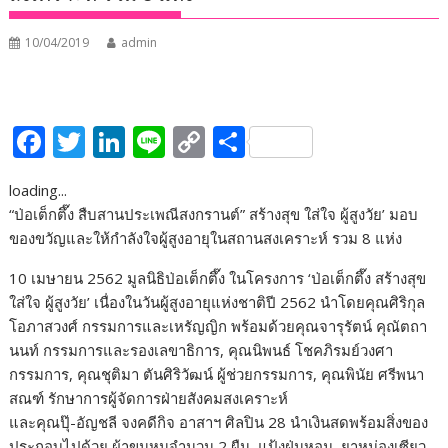
10/04/2019
admin
F
T
Li
Li
C
S
ac
w
n
n
o
h
loading...
e
itt
k
e
p
ar
“ป่อเต็กตึ๊ง สืบสานประเพณีสงกรานต์” สร้างสุข ใส่ใจ ผู้สูงวัย’ มอบ
b
er
e
y
e
ของขวัญและให้กำลังใจผู้สูงอายุในสถานสงเคราะห์ รวม 8 แห่ง
o
dI
Li
10 เมษายน 2562 มูลนิธิป่อเต็กตึ๊ง ในโครงการ ‘ป่อเต็กตึ๊ง สร้างสุข
o
n
n
ใส่ใจ ผู้สูงวัย’ เนื่องในวันผู้สูงอายุแห่งชาติปี 2562 นำโดยคุณศิริกุล
k
k
โอภาสวงศ์ กรรมการและเหรัญญิก พร้อมด้วยคุณจารุรัตน์ คุณัตถา
นนท์ กรรมการและรองเลขาธิการ, คุณนิพนธ์ โชคภิรมย์วงศา
กรรมการ, คุณชุติมา ตันศิริวัฒน์ ผู้ช่วยกรรมการ, คุณพินัย ศรีพนา
สณฑ์ รักษาการผู้จัดการฝ่ายสังคมสงเคราะห์
และคุณปุ๊-อัญชลี จงคดีกิจ อาสาฯ ศิลปิน 28 นำเงินสดพร้อมสิ่งของ
ประกอบไปด้วย ผ้าขนหนูจำนวน 2 ผืน, แป้งฝุ่นหอม, ยาหม่องเซียว