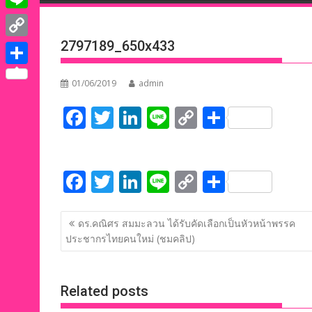
e
i
i
L
b
t
n
i
2797189_650x433
o
C
t
k
n
o
o
e
S
e
01/06/2019
admin
e
k
p
r
h
d
F
T
Li
Li
C
S
y
a
I
ac
w
n
n
o
h
L
r
n
e
itt
k
e
p
ar
i
e
F
T
Li
Li
C
S
b
er
e
y
e
n
ac
w
n
n
o
h
o
dI
Li
k
แนะแนว
e
itt
k
e
p
ar
o
n
n
ดร.คณิศร สมมะลวน ได้รับคัดเลือกเป็นหัวหน้าพรรค
เรื่อง
ประชากรไทยคนใหม่ (ชมคลิป)
b
er
e
y
e
k
k
o
dI
Li
o
n
n
Related posts