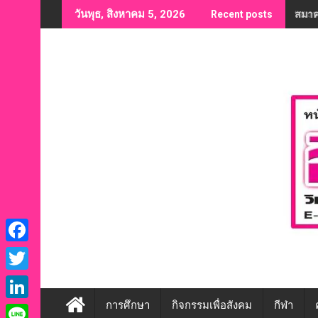
Skip
“สมาค
วันพุธ, สิงหาคม 5, 2026
Recent posts
to
content
F
a
T
c
w
การศึกษา
กิจกรรมเพื่อสังคม
กีฬา
L