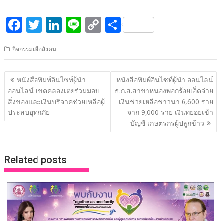
F
T
Li
Li
C
S
ac
w
n
n
o
h
กิจกรรมเพื่อสังคม
e
itt
k
e
p
ar
b
er
e
y
e
แนะแนว
หนังสือพิมพ์อินไซท์ผู้นำ
หนังสือพิมพ์อินไซท์ผู้นำ ออนไลน์
o
dI
Li
เรื่อง
ออนไลน์ เขตคลองเตยร่วมมอบ
ธ.ก.ส.สาขาหนองพอกร้อยเอ็ดจ่าย
o
n
n
สิ่งของและเงินบริจาคช่วยเหลือผู้
เงินช่วยเหลือชาวนา 6,600 ราย
ประสบอุทกภัย
จาก 9,000 ราย เงินทยอยเข้า
k
k
บัญชี เกษตรกรผู้ปลูกข้าว
Related posts