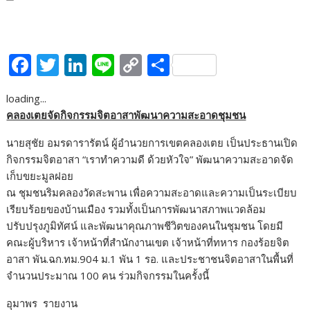
F
T
Li
Li
C
S
ac
w
n
n
o
h
loading...
e
itt
k
e
p
ar
คลองเตยจัดกิจกรรมจิตอาสาพัฒนาความสะอาดชุมชน
b
er
e
y
e
นายสุชัย อมรดารารัตน์ ผู้อำนวยการเขตคลองเตย เป็นประธานเปิด
o
dI
Li
กิจกรรมจิตอาสา “เราทำความดี ด้วยหัวใจ” พัฒนาความสะอาดจัด
o
n
n
เก็บขยะมูลฝอย
k
k
ณ ชุมชนริมคลองวัดสะพาน เพื่อความสะอาดและความเป็นระเบียบ
เรียบร้อยของบ้านเมือง รวมทั้งเป็นการพัฒนาสภาพแวดล้อม
ปรับปรุงภูมิทัศน์ และพัฒนาคุณภาพชีวิตของคนในชุมชน โดยมี
คณะผู้บริหาร เจ้าหน้าที่สำนักงานเขต เจ้าหน้าที่ทหาร กองร้อยจิต
อาสา พัน.ฉก.ทม.904 ม.1 พัน 1 รอ. และประชาชนจิตอาสาในพื้นที่
จำนวนประมาณ 100 คน ร่วมกิจกรรมในครั้งนี้
อุมาพร รายงาน