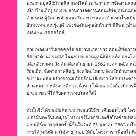
ประธานมูลนิธิมิราเคิล ออฟไลฟ์ (ประธานการจัดงานคอนเส
เพื่อ บ้านเกิด) รองประธานการจัดงานคอนเสิร์ต,คุณณ
ตำแหน่ง ผู้จัดการฝ่ายดนตรีและการแสดงตัวแทนโรงเบี
อินทรเทพ,คุณรุ่งฤดี แพ่งผ่องใส,คุณอัมรินทร์ นิติพน (อ่ำ
เพลง Ex เรคคอร์ดส์,
ค่ายเพลง มาวินเรคคอร์ด จัดงานแถลงข่าว คอนเสิร์ตการกุศล
อีสาน” ด้านดร.มนัส โนนุช ประธานมูลนิธิมิราเคิล ออฟไลฟ
เดือนสิงหาคม ถึง ต้นเดือนกันยายน 2562 เขตภาคอีสานได
ร้อยเอ็ด, จังหวัดกาฬสินธุ์, จังหวัดยโสธร, จังหวัดอำนา
อย่างฉับพลัน สร้างความเดือดร้อน เสียหาย ให้กับประชาชน,
จำนวนมาก หลังจากที่ภาวะน้ำท่วมได้ลดลง จึงต้องมีการฟื้นฟู
ประชาชน ที่ได้รับผลกระทบในครั้งนี้
ดังนั้นจึงได้ร่วมมือกันระหว่างมูลนิธิมิราเคิลออฟไลฟ์,โค
เยอรมันตะวันแดง,ร่มไทรเฟอร์นิเจอร์และศิลปินค่ายเพลงต
คอนเสิร์ตการกุศลครั้งนี้ขึ้นในวันที่ 23 ตุลาคม 2562 
รายได้(หลังหักค่าใช้จ่าย) มอบให้กับโครงการ “เพื่อนไม