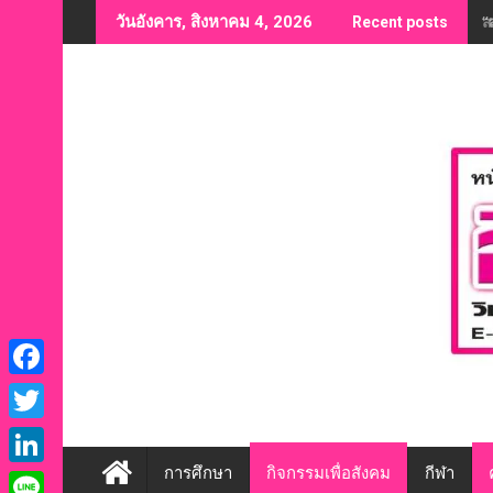
Skip
“
วันอังคาร, สิงหาคม 4, 2026
Recent posts
to
content
F
a
T
c
w
การศึกษา
กิจกรรมเพื่อสังคม
กีฬา
L