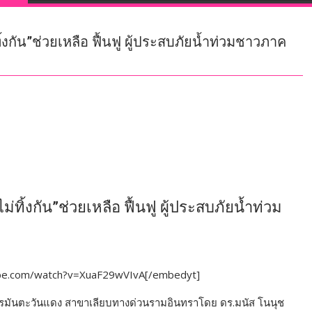
้งกัน”ช่วยเหลือ ฟื้นฟู ผู้ประสบภัยน้ำท่วมชาวภาค
ทิ้งกัน”ช่วยเหลือ ฟื้นฟู ผู้ประสบภัยน้ำท่วม
ube.com/watch?v=XuaF29wVIvA[/embedyt]
์เยอรมันตะวันแดง สาขาเลียบทางด่วนรามอินทราโดย ดร.มนัส โนนุช