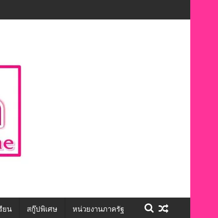
ักษะชีวิต สร้างโอกาสการจ้างงานอย่างเท่าเทียม”
รียน
สกู๊ปพิเศษ
หน่วยงานภาครัฐ