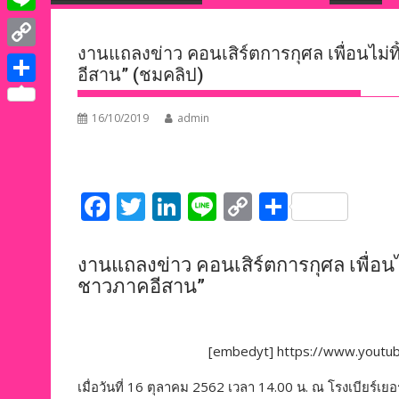
e
i
i
L
b
t
n
งานแถลงข่าว คอนเสิร์ตการกุศล เพื่อนไม่ทิ
i
o
C
t
อีสาน” (ชมคลิป)
k
n
o
o
e
S
e
e
k
p
16/10/2019
admin
r
h
d
y
a
I
L
r
n
F
T
Li
Li
C
S
i
e
ac
w
n
n
o
h
n
e
itt
k
e
p
ar
k
งานแถลงข่าว คอนเสิร์ตการกุศล เพื่อนไม่
b
er
e
y
e
ชาวภาคอีสาน”
o
dI
Li
o
n
n
[embedyt] https://www.yout
k
k
เมื่อวันที่ 16 ตุลาคม 2562 เวลา 14.00 น. ณ โรงเบียร