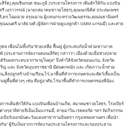
ิร์ต),คุณชินกฤต ชนะภูมิ (ประธานโครงการ เติมฮักให้กัน แบ่งปัน
มนตรี เอราวรรณ์ (นายกสมาคมชาวยโสธร),คุณณกษิดิศ ประสมเพชร
ยร์,ดร.โฉมฉาย อรุณฉาน ผู้แทนกระทรวงวัฒนธรรม,คุณณธานินทร์
),คุณมนตรี มาลัยวงศ์ (ผู้จัดการฝ่ายดูแลลูกค้า GMM แกรมมี่) และค่าย
 เพื่อนไม่ทิ้งกัน”ช่วยเหลือ ฟื้นฟู ผู้ประสบภัยน้ำท่วมชาวภาค
์ (ประธานการจัดงานคอนเสิร์ต) กล่าวว่า เนื่องด้วยเมื่อช่วงปลาย
้รับผลกระทบจาก”พายุโพดุล” จึงทำให้จังหวัดขอนแก่น, จังหวัด
จเจริญ และ จังหวัดอุบลราชธานี มีฝนตกหนัก และ เกิดภาวะน้ำท่วม
สิ่งปลูกสร้างบ้านเรือน,ไร่,นาพื้นที่ทำการเกษตรและสัตว์เลี้ยงเป็น
พื้นที่ต่างๆ เช่น ที่อยู่อาศัย,ไร่นาพื้นที่ทำการเกษตรของพี่น้อง
รงการเติมฮักให้กัน แบ่งปันเพื่อนบ้านเกิด, สมาคมชาวยโสธร, โรงเบียร์
่างๆอาทิค่ายจีเอ็มเอ็มแกรมมี่, ค่ายมาวิน เรคคอร์ด ฯลฯ จัดกิจกรรม
ณโรงเบียร์เยอรมันตะวันแดงสาขารามอินทรา กรุงเทพมหานคร เพื่อนำ
่ทิ้งกัน” ผู้รับเงินจากการจัดงานประธานโครงการและรองประธาน