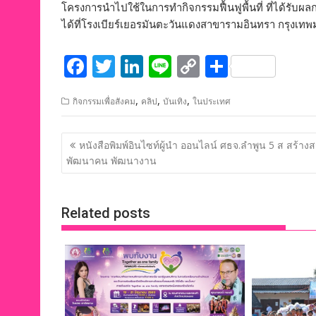
โครงการนำไปใช้ในการทำกิจกรรมฟื้นฟูพื้นที่ ที่ได้รับผ
ได้ที่โรงเบียร์เยอรมันตะวันแดงสาขารามอินทรา กรุงเ
F
T
Li
Li
C
S
ac
w
n
n
o
h
,
,
,
กิจกรรมเพื่อสังคม
คลิป
บันเทิง
ในประเทศ
e
itt
k
e
p
ar
b
er
e
y
e
แนะแนว
หนังสือพิมพ์อินไซท์ผู้นำ ออนไลน์ ศธจ.ลำพูน 5 ส สร้างส
o
dI
Li
เรื่อง
พัฒนาคน พัฒนางาน
o
n
n
k
k
Related posts