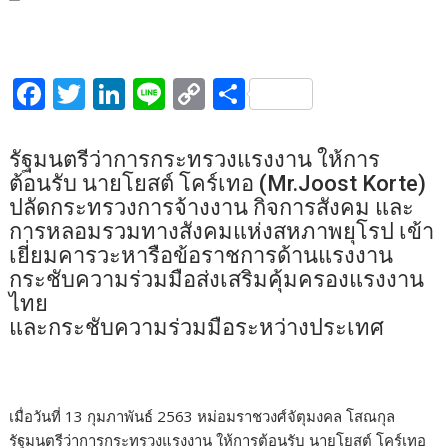
F
T
Li
Li
C
S
ac
w
n
n
o
h
e
itt
k
e
p
ar
รัฐมนตรีว่าการกระทรวงแรงงาน ให้การ
b
er
e
y
e
ต้อนรับ นายโยสต์ โคร์เทอ (Mr.Joost Korte)
ปลัดกระทรวงการจ้างงาน กิจการสังคม และ
o
dI
Li
การหลอมรวมทางสังคมแห่งสหภาพยุโรป เข้า
o
n
n
เยี่ยมคารวะหารือข้อราชการด้านแรงงาน
k
k
กระชับความร่วมมือส่งเสริมคุ้มครองแรงงาน
ไทย
และกระชับความร่วมมือระหว่างประเทศ
เมื่อวันที่ 13 กุมภาพันธ์ 2563 หม่อมราชวงศ์จัตุมงคล โสณกุล
รัฐมนตรีว่าการกระทรวงแรงงาน ให้การต้อนรับ นายโยสต์ โคร์เทอ