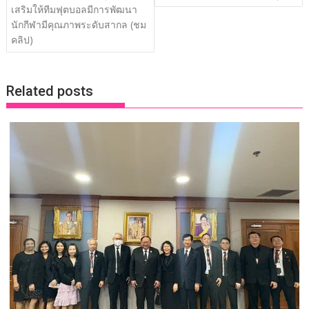
เสริมให้ทีมฟุตบอลมีการพัฒนา
k
k
นักกีฬามีคุณภาพระดับสากล (ชม
คลิป)
Related posts