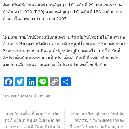
สัตยาบันพิธีสารส่วนเสริมอนุสัญญา ILO ฉบับที่ 29 ว่าด้วยแรงงาน
บังคับ ค.ศ.1930 (P29) และอนุสัญญา ILO ฉบับที่ 188 ว่าด้วยการ
ทำงานในภาคการประมง ค.ศ.2007
โดยสหภาพยุโรปยังคงสนับสนุนความร่วมมือกับไทยต่อไปในการต่อ
ต้านการใช้แรงงานบังคับ และการค้ามนุษย์โดยเฉพาะในภาคประมง
ซึ่งจะขยายความร่วมมือออกไปสู่ระดับภูมิภาคต่อไป และได้เน้นย้ำ
ถึงประเด็นด้านแรงงานว่าเป็นประเด็นสำคัญที่เกี่ยวข้องกับการค้า
และการเมืองระหว่างสหภาพยุโรปและประเทศไทยอีกด้วย
F
T
Li
Li
C
S
ac
w
n
n
o
h
,
หน่วยงานภาครัฐ
ในประเทศ
e
itt
k
e
p
ar
b
er
e
y
e
แนะแนว
อัศวิน เครื่องดื่มสมุนไพร เปิด
‘หม่อมเต่า’ถือฤกษ์วาเลนไทน์ จัด
o
dI
Li
เรื่อง
ตัวเป็นผู้สนับสนุนสโมสรฟุตบอล
กิจกรรม“ประกันสังคมรักและ
o
n
n
เกาะขวาง เอฟซี จันทบุรี เน้นส่ง
ซื่อตรง”สร้างครอบครัวอบอุ่น