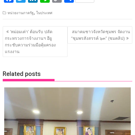
ac
w
n
n
o
h
,
หน่วยงานภาครัฐ
ในประเทศ
e
itt
k
e
p
ar
b
er
e
y
e
แนะแนว
‘หม่อมเต่า’ ต้อนรับ ปลัด
สมาคมชาวจังหวัดชุมพร จัดงาน
o
dI
Li
เรื่อง
กระทรวงการจ้างงานฯ อียู
“ชุมพรสังสรรค์ ๖๓” (ชมคลิป)
o
n
n
กระชับความร่วมมือคุ้มครอง
แรงงาน
k
k
Related posts