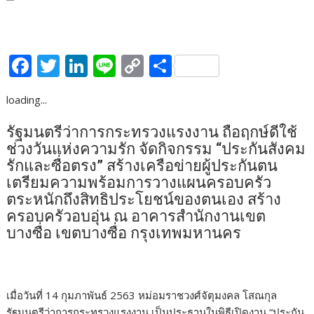
F
T
Li
Li
C
S
ac
w
n
n
o
h
loading...
e
itt
k
e
p
ar
b
er
e
y
e
รัฐมนตรีว่าการกระทรวงแรงงาน ถือฤกษ์ดีใช้
ช่วงวันแห่งความรัก จัดกิจกรรม “ประกันสังคม
o
dI
Li
รักและซื่อตรง” สร้างเครือข่ายผู้ประกันตน
o
n
n
เตรียมความพร้อมการวางแผนครอบครัว
k
k
ตระหนักถึงสิทธิประโยชน์ของตนเอง สร้าง
ครอบครัวอบอุ่น ณ อาคารสำนักงานเขต
บางซื่อ เขตบางซื่อ กรุงเทพมหานคร
เมื่อวันที่ 14 กุมภาพันธ์ 2563 หม่อมราชวงศ์จัตุมงคล โสณกุล
รัฐมนตรีว่าการกระทรวงแรงงาน เป็นประธานในพิธีเปิดงาน “ประกัน