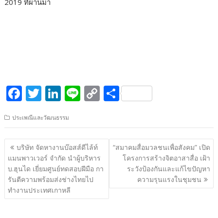
2019 ที่ผ่านมา
F
T
Li
Li
C
S
ac
w
n
n
o
h
ประเพณีและวัฒนธรรม
e
itt
k
e
p
ar
b
er
e
y
e
แนะแนว
บริษัท จัดหางานบ๊อสส์ดีไล้ท์
“สมาคมสื่อมวลชนเพื่อสังคม” เปิด
o
dI
Li
เรื่อง
แมนพาวเวอร์ จำกัด นำผู้บริหาร
โครงการสร้างจิตอาสาสื่อ เฝ้า
o
n
n
บ.ฮุนได เยี่ยมศูนย์ทดสอบฝีมือ กา
ระวังป้องกันและแก้ไขปัญหา
รันตีความพร้อมส่งช่างไทยไป
ความรุนแรงในชุมชน
k
k
ทำงานประเทศเกาหลี