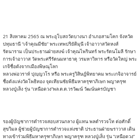
b
er
e
y
e
o
dI
Li
o
n
n
k
k
21 สิงหาคม 2565 ณ พระอุโบสถวัดบางนา อำเภอสามโคก จังหวัด
ปทุมธานี “เจ้าคุณมีชัย” พระเทพปริยัติมุนี เจ้าอาวาสวัดหงส์
รัตนาราม เป็นประธานฝ่ายสงฆ์ เจ้าคุณไพรินทร์ พระรัตนโมลี รักษา
การเจ้าอาวาส วัดพระศรีรัตนมหาธาตุ วรมหาวิหาร หรือวัดใหญ่ พระ
เกจิชื่อดังจากเมืองพิษณุโลก
หลวงพ่อวราห์ ปุญฺญวโร หรือ พระครูวิสิษฎ์พิทยาคม พระเกจิอาจารย์
ชื่อดังแห่งวัดโพธิทอง จุดเทียนชัยพิธีมหาครุฑาภิเษก พญาครุฑ
หลวงปู่เส็ง รุ่น “เหนือดวง”พล.ต.ต.วรวัฒน์ วัฒน์นครบัญชา
รองผู้บัญชาการตำรวจสอบสวนกลาง ผู้แทน พลตำรวจโท ต่อศักดิ์
สุขวิมล ผู้ช่วยผู้บัญชาการตำรวจแห่งชาติ ประธานฝ่ายฆราวาส เดิน
ทางเข้าร่วมพิธีมหาครุฑาภิเษก พญาครุฑ หลวงปู่เส็ง รุ่น “เหนือดวง”