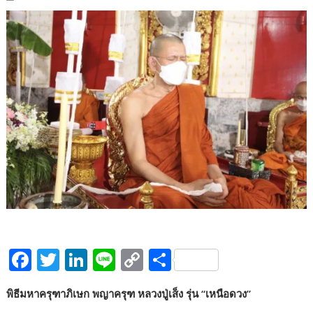
F
T
Li
Li
C
S
ac
w
n
n
o
h
พิธีมหาครุฑาภิเษก พญาครุฑ หลวงปู่เส็ง รุ่น “เหนือดวง”
e
itt
k
e
p
ar