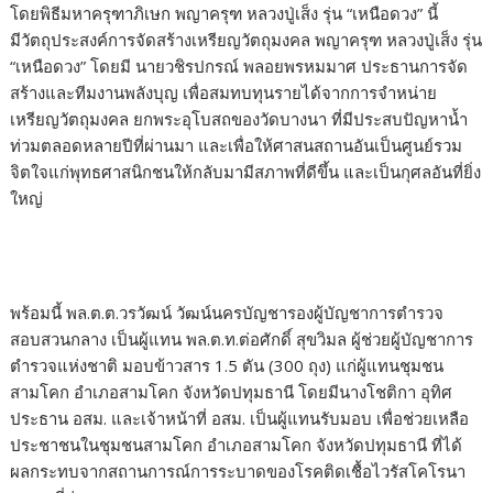
โดยพิธีมหาครุฑาภิเษก พญาครุฑ หลวงปู่เส็ง รุ่น “เหนือดวง” นี้
มีวัตถุประสงค์การจัดสร้างเหรียญวัตถุมงคล พญาครุฑ หลวงปู่เส็ง รุ่น
“เหนือดวง” โดยมี นายวชิรปกรณ์ พลอยพรหมมาศ ประธานการจัด
สร้างและทีมงานพลังบุญ เพื่อสมทบทุนรายได้จากการจำหน่าย
เหรียญวัตถุมงคล ยกพระอุโบสถของวัดบางนา ที่มีประสบปัญหาน้ำ
ท่วมตลอดหลายปีที่ผ่านมา และเพื่อให้ศาสนสถานอันเป็นศูนย์รวม
จิตใจแก่พุทธศาสนิกชนให้กลับมามีสภาพที่ดีขึ้น และเป็นกุศลอันที่ยิ่ง
ใหญ่
พร้อมนี้ พล.ต.ต.วรวัฒน์ วัฒน์นครบัญชารองผู้บัญชาการตำรวจ
สอบสวนกลาง เป็นผู้แทน พล.ต.ท.ต่อศักดิ์ สุขวิมล ผู้ช่วยผู้บัญชาการ
ตำรวจแห่งชาติ มอบข้าวสาร 1.5 ตัน (300 ถุง) แก่ผู้แทนชุมชน
สามโคก อำเภอสามโคก จังหวัดปทุมธานี โดยมีนางโชติกา อุทิศ
ประธาน อสม. และเจ้าหน้าที่ อสม. เป็นผู้แทนรับมอบ เพื่อช่วยเหลือ
ประชาชนในชุมชนสามโคก อำเภอสามโคก จังหวัดปทุมธานี ที่ได้
ผลกระทบจากสถานการณ์การระบาดของโรคติดเชื้อไวรัสโคโรนา