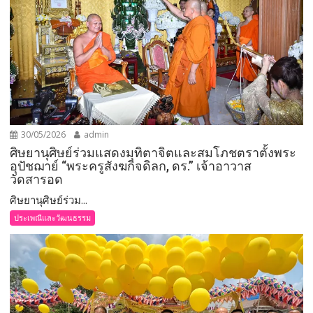
30/05/2026
admin
ศิษยานุศิษย์ร่วมแสดงมุทิตาจิตและสมโภชตราตั้งพระ
อุปัชฌาย์ “พระครูสังฆกิจดิลก, ดร.” เจ้าอาวาส
วัดสารอด
ศิษยานุศิษย์ร่วม...
ประเพณีและวัฒนธรรม