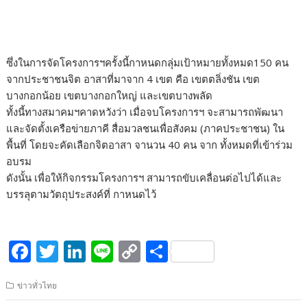
ซึ่งในการจัดโครงการฯครั้งนี้กาหนดกลุ่มเป้าหมายทั้งหมด150 คน
จากประชาชนจิต อาสาที่มาจาก 4 เขต คือ เขตตลิ่งชัน เขต
บางกอกน้อย เขตบางกอกใหญ่ และเขตบางพลัด
ทั้งนี้ทางสมาคมฯคาดหวังว่า เมื่อจบโครงการฯ จะสามารถพัฒนา
และจัดตั้งเครือข่ายภาคี สื่อมวลชนเพื่อสังคม (ภาคประชาชน) ใน
พื้นที่ โดยจะคัดเลือกจิตอาสา จานวน 40 คน จาก ทั้งหมดที่เข้าร่วม
อบรม
ดังนั้น เพื่อให้กิจกรรมโครงการฯ สามารถขับเคลื่อนต่อไปได้และ
บรรลุตามวัตถุประสงค์ที่ กาหนดไว้
F
T
Li
Li
C
S
ac
w
n
n
o
h
ข่าวทั่วไทย
e
itt
k
e
p
ar