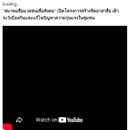
loading...
e
itt
k
e
p
ar
“สมาคมสื่อมวลชนเพื่อสังคม” เปิดโครงการสร้างจิตอาสาสื่อ เฝ้า
b
er
e
y
e
ระวังป้องกันและแก้ไขปัญหาความรุนแรงในชุมชน
o
dI
Li
o
n
n
k
k