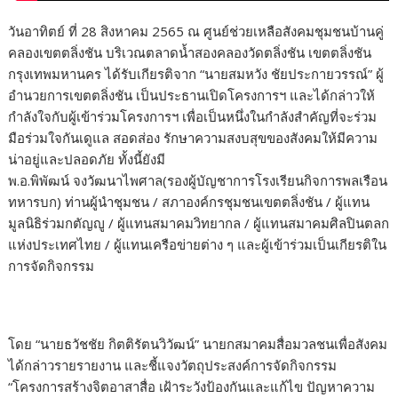
วันอาทิตย์ ที่ 28 สิงหาคม 2565 ณ ศูนย์ช่วยเหลือสังคมชุมชนบ้านคู่
คลองเขตตลิ่งชัน บริเวณตลาดน้ำสองคลองวัดตลิ่งชัน เขตตลิ่งชัน
กรุงเทพมหานคร ได้รับเกียรติจาก “นายสมหวัง ชัยประกายวรรณ์” ผู้
อำนวยการเขตตลิ่งชัน เป็นประธานเปิดโครงการฯ และได้กล่าวให้
กำลังใจกับผู้เข้าร่วมโครงการฯ เพื่อเป็นหนึ่งในกำลังสำคัญที่จะร่วม
มือร่วมใจกันเดูแล สอดส่อง รักษาความสงบสุขของสังคมให้มีความ
น่าอยู่และปลอดภัย ทั้งนี้ยังมี
พ.อ.พิพัฒน์ จงวัฒนาไพศาล(รองผู้บัญชาการโรงเรียนกิจการพลเรือน
ทหารบก) ท่านผู้นำชุมชน / สภาองค์กรชุมชนเขตตลิ่งชัน / ผู้แทน
มูลนิธิร่วมกตัญญู / ผู้แทนสมาคมวิทยากล / ผู้แทนสมาคมศิลปินตลก
แห่งประเทศไทย / ผู้แทนเครือข่ายต่าง ๆ และผู้เข้าร่วมเป็นเกียรติใน
การจัดกิจกรรม
โดย “นายธวัชชัย กิตติรัตนวิวัฒน์” นายกสมาคมสื่อมวลชนเพื่อสังคม
ได้กล่าวรายรายงาน และชี้แจงวัตถุประสงค์การจัดกิจกรรม
“โครงการสร้างจิตอาสาสื่อ เฝ้าระวังป้องกันและแก้ไข ปัญหาความ