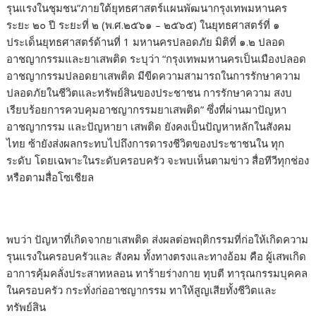
รุนแรงในชุมชน”ภายใต้ยุทธศาสตร์แผนพัฒนากรุงเทพมหานคร
ระยะ ๒๐ ปี ระยะที่ ๒ (พ.ศ.๒๕๖๑ – ๒๕๖๕) ในยุทธศาสตร์ที่ ๑
ประเด็นยุทธศาสตร์ด้านที่ 1 มหานครปลอดภัย มิติที่ ๑.๒ ปลอด
อาชญากรรมและยาเสพติด ระบุว่า “กรุงเทพมหานครเป็นเมืองปลอด
อาชญากรรมปลอดยาเสพติด มีขีดความสามารถในการรักษาความ
ปลอดภัยในชีวิตและทรัพย์สินของประชาชน การรักษาความ สงบ
เรียบร้อยการควบคุมอาชญากรรมยาเสพติด” ซึ่งที่ผ่านมาปัญหา
อาชญากรรม และปัญหายา เสพติด ยังคงเป็นปัญหาหลักในสังคม
ไทย ซ้ายังส่งผลกระทบไปถึงการดารงชีวิตของประชาชนใน ทุก
ระดับ โดยเฉพาะในระดับครอบครัว จะพบเห็นตามข่าว สื่อทีวีทุกช่อง
หรือตามสื่อโซเชียล
พบว่า ปัญหาที่เกิดจากยาเสพติด ส่งผลต่อพฤติกรรมที่ก่อให้เกิดความ
รุนแรงในครอบครัวและ สังคม ทั้งทางตรงและทางอ้อม คือ ผู้เสพเกิด
อาการคุ้มคลั่งประสาทหลอน ทาร้ายร่างกาย ทุบตี ทารุณกรรมบุคคล
ในครอบครัว กระทั่งก่ออาชญากรรม ทาให้สูญเสียทั้งชีวิตและ
ทรัพย์สิน