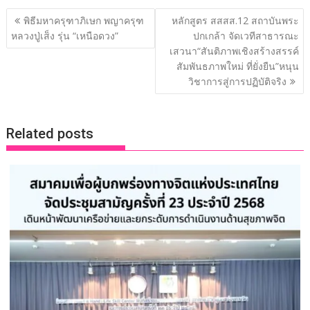
b
er
e
y
e
แนะแนว
พิธีมหาครุฑาภิเษก พญาครุฑ
หลักสูตร สสสส.12 สถาบันพระ
o
dI
Li
เรื่อง
หลวงปู่เส็ง รุ่น “เหนือดวง”
ปกเกล้า จัดเวทีสาธารณะ
o
n
n
เสวนา“สันติภาพเชิงสร้างสรรค์
สัมพันธภาพใหม่ ที่ยั่งยืน”หนุน
k
k
วิชาการสู่การปฏิบัติจริง
Related posts